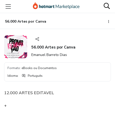
Ir
Ir
Ir
para
para
para
o
o
o
conteúdo
pagamento
rodapé
56.000 Artes por Canva
principal
56.000 Artes por Canva
Emanuel Barreto Dias
Formato
:
eBooks ou Documentos
Idioma
:
Português
12.000 ARTES EDITAVEL
+