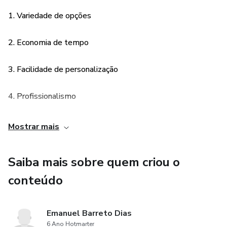
ACADEMIA
1. Variedade de opções
PIZZARIA
2. Economia de tempo
LANCHONETE
3. Facilidade de personalização
UNHAS
4. Profissionalismo
SOBRANCELHA
5. Consistência visual
Mostrar mais
MERCADO
6. Adaptabilidade a diferentes plataformas
Saiba mais sobre quem criou o
E MUITO MAIS
7. Inspiração e aprendizado
conteúdo
Emanuel Barreto Dias
6 Ano Hotmarter