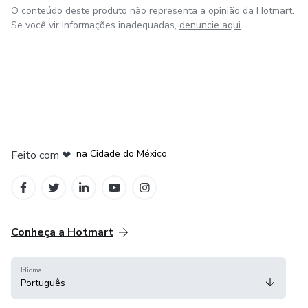
O conteúdo deste produto não representa a opinião da Hotmart.
Se você vir informações inadequadas,
denuncie aqui
em Bogotá
em Amsterdam
em Madrid
na Cidade do México
Feito com
❤
em Belo Horizonte
Conheça a Hotmart
Idioma
Português