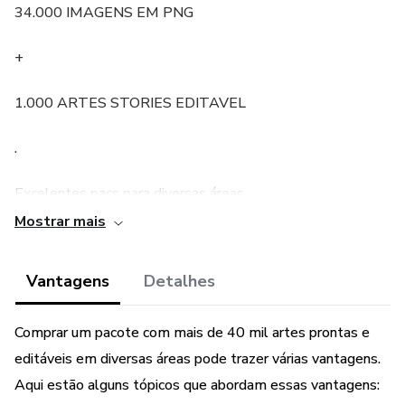
34.000 IMAGENS EM PNG
+
1.000 ARTES STORIES EDITAVEL
.
Excelentes pacs para diversas áreas.
Mostrar mais
.
Vantagens
Detalhes
ADVOGADO
ARTESANATO
Comprar um pacote com mais de 40 mil artes prontas e
editáveis em diversas áreas pode trazer várias vantagens.
ESCOLA
Aqui estão alguns tópicos que abordam essas vantagens: