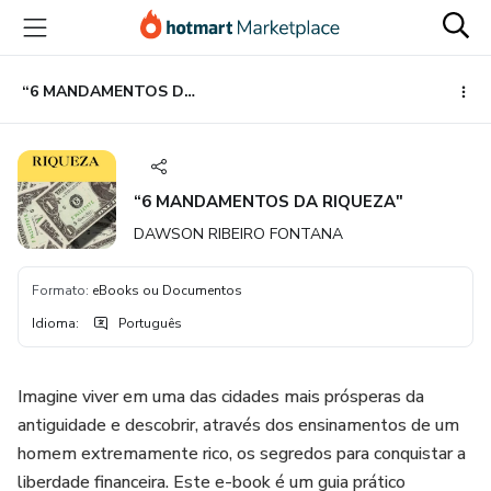
Ir
Ir
Ir
para
para
para
o
o
o
conteúdo
pagamento
rodapé
“6 MANDAMENTOS DA RIQUEZA"
principal
“6 MANDAMENTOS DA RIQUEZA"
DAWSON RIBEIRO FONTANA
Formato
:
eBooks ou Documentos
Idioma
:
Português
Imagine viver em uma das cidades mais prósperas da
antiguidade e descobrir, através dos ensinamentos de um
homem extremamente rico, os segredos para conquistar a
liberdade financeira. Este e-book é um guia prático