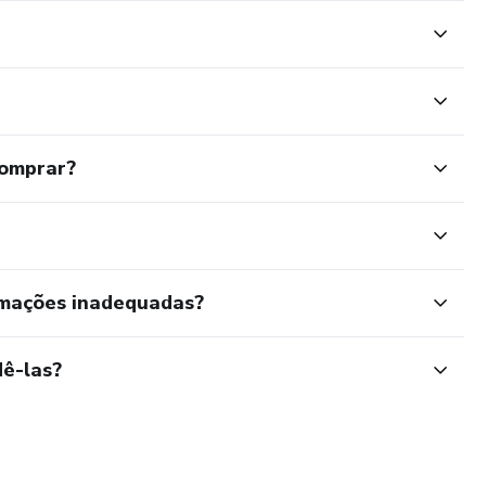
comprar?
rmações inadequadas?
ê-las?