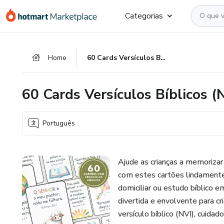
Ir
Ir
Ir
Categorias
para
para
para
o
o
o
conteúdo
pagamento
rodapé
Home
60 Cards Versículos Bíblicos (NVI)
principal
60 Cards Versículos Bíblicos (
Português
Ajude as crianças a memorizar
com estes cartões lindamente 
domiciliar ou estudo bíblico 
divertida e envolvente para cr
versículo bíblico (NVI), cuid