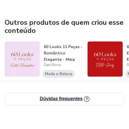
Outros produtos de quem criou esse
conteúdo
60 Looks 11 Peças -
6
Romântico
E
Elegante - Meia
E
Dani Rosa
D
Estação/Invern...
F
Moda e Beleza
Dúvidas frequentes