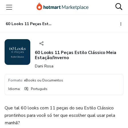
Ir
Ir
Ir
para
para
para
o
o
o
conteúdo
pagamento
rodapé
60 Looks 11 Peças Estilo Clássico Meia Estação/Inverno
principal
60 Looks 11 Peças Estilo Clássico Meia
Estação/Inverno
Dani Rosa
Formato
:
eBooks ou Documentos
Idioma
:
Português
Que tal 60 looks com 11 peças do seu Estilo Clássico
prontinhos para você só ter que escolher qual usar pela
manhã?