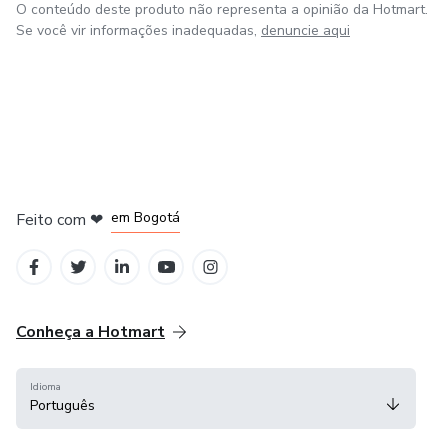
O conteúdo deste produto não representa a opinião da Hotmart.
Se você vir informações inadequadas,
denuncie aqui
em Amsterdam
em Madrid
em Bogotá
Feito com
❤
em Belo Horizonte
na Cidade do México
Conheça a Hotmart
Idioma
Português