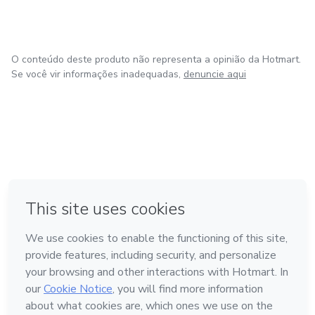
O conteúdo deste produto não representa a opinião da Hotmart.
Se você vir informações inadequadas,
denuncie aqui
em Bogotá
em Amsterdam
em Madrid
na Cidade do México
Feito com
❤
em Belo Horizonte
Conheça a Hotmart