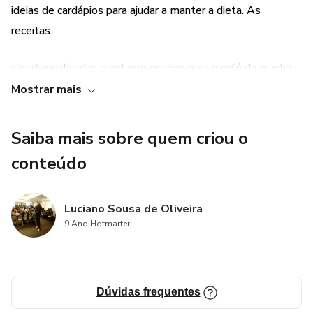
ideias de cardápios para ajudar a manter a dieta. As
receitas
são diversificadas e incluem opções para o café da manhã,
almoço,
Mostrar mais
jantar e lanches, tornando a dieta mais variada e saborosa.
Saiba mais sobre quem criou o
conteúdo
Com o ebook, é possível adquirir novos hábitos alimentares
e
Luciano Sousa de Oliveira
emagrecer de forma saudável e sustentável.
9 Ano Hotmarter
Dúvidas frequentes