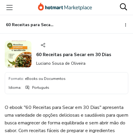
Ir
Ir
Ir
para
para
para
o
o
o
conteúdo
pagamento
rodapé
60 Receitas para Secar em 30 Dias
principal
60 Receitas para Secar em 30 Dias
Luciano Sousa de Oliveira
Formato
:
eBooks ou Documentos
Idioma
:
Português
O ebook "60 Receitas para Secar em 30 Dias" apresenta
uma variedade de opções deliciosas e saudáveis para quem
busca emagrecer de forma equilibrada e sem abrir mão do
sabor. Com receitas fáceis de preparar e ingredientes