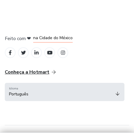
em Bogotá
em Amsterdam
em Madrid
na Cidade do México
Feito com
❤
em Belo Horizonte
Conheça a Hotmart
Idioma
Português