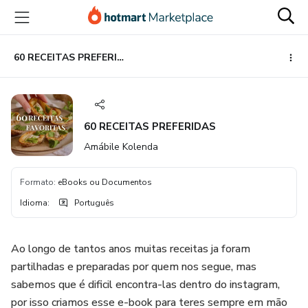
Ir
Ir
Ir
para
para
para
o
o
o
conteúdo
pagamento
rodapé
60 RECEITAS PREFERIDAS
principal
60 RECEITAS PREFERIDAS
Amábile Kolenda
Formato
:
eBooks ou Documentos
Idioma
:
Português
Ao longo de tantos anos muitas receitas ja foram
partilhadas e preparadas por quem nos segue, mas
sabemos que é dificil encontra-las dentro do instagram,
por isso criamos esse e-book para teres sempre em mão