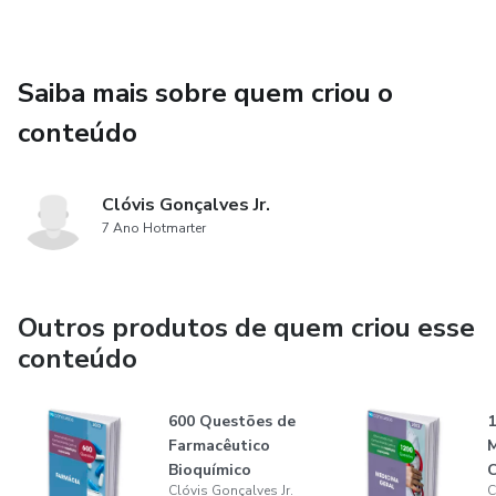
Saiba mais sobre quem criou o
conteúdo
Clóvis Gonçalves Jr.
7 Ano Hotmarter
Outros produtos de quem criou esse
conteúdo
600 Questões de
1
Farmacêutico
M
Bioquímico
Clóvis Gonçalves Jr.
C
Concurso