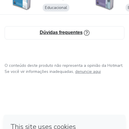
Educacional
Dúvidas frequentes
O conteúdo deste produto não representa a opinião da Hotmart.
Se você vir informações inadequadas,
denuncie aqui
em Bogotá
em Amsterdam
em Madrid
na Cidade do México
Feito com
❤