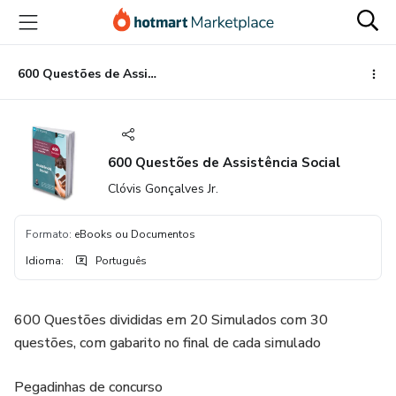
Ir
Ir
Ir
para
para
para
o
o
o
conteúdo
pagamento
rodapé
600 Questões de Assistência Social
principal
600 Questões de Assistência Social
Clóvis Gonçalves Jr.
Formato
:
eBooks ou Documentos
Idioma
:
Português
600 Questões divididas em 20 Simulados com 30
questões, com gabarito no final de cada simulado
Pegadinhas de concurso