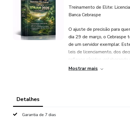
Treinamento de Elite: Licenci
Banca Cebraspe
O ajuste de precisão para qu
dia 29 de março, o Cebraspe te
de um servidor exemplar. Este
leis de licenciamento, dos de
reflexos rápidos, colaborando 
ritos procedimentais em segu
Mostrar mais
Este caderno de 600 questões
processual, focado em auxilia
legalidade das ações ambient
Detalhes
📦 O que compõe este treina
Garantia de 7 dias
O material mapeia os eixos pro