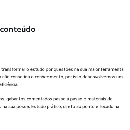
0 Qs): Treino exaustivo sobre a Lei nº 3.785/2012
AM) e a Lei nº 3.167/2007 (Recursos Hídricos). Foco total
 conteúdo
LO), taxas, infrações e o regime de outorga de águas.
Ética (200 Qs): Domínio sobre o rito da Lei nº 2.794/2003 e
 2.869/2003. Exercícios focados em prazos de defesa,
ição e os princípios éticos que o Cebraspe adora cobrar em
 transformar o estudo por questões na sua maior ferramenta
a não consolida o conhecimento, por isso desenvolvemos um
iciência.
s Ambientais (200 Qs): Foco nos Decretos nº 28.678/2009,
Treino sobre o CAR/PRA, o pagamento por serviços
s, gabaritos comentados passo a passo e materiais de
de gestão hídrica, essenciais para quem busca salários de até
do na sua posse. Estudo prático, direto ao ponto e focado na