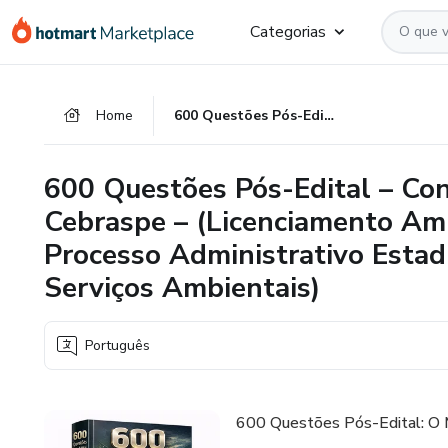
Ir
Ir
Ir
Categorias
para
para
para
o
o
o
conteúdo
pagamento
rodapé
Home
600 Questões Pós-Edital – Concurso IPAAM 2026 – Banca Cebraspe – (Licenciamento Ambiental AM, Recursos Hídricos, Processo Administrativo Estadual, Código de Ética, CAR, PRA e Serviços Ambientais)
principal
600 Questões Pós-Edital – Co
Cebraspe – (Licenciamento Amb
Processo Administrativo Estad
Serviços Ambientais)
Português
600 Questões Pós-Edital: O