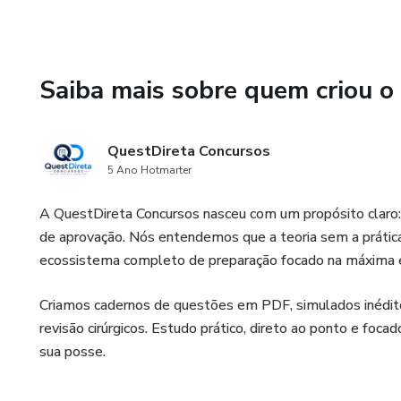
Cebraspe:
🏗️ Licenciamento e Águas (20
(Licenciamento Ambiental no 
Saiba mais sobre quem criou o
nos tipos de licenças (LP, LI, 
⚖️ Processo Administrativo e 
QuestDireta Concursos
a conduta exigida pela Lei nº
5 Ano Hotmarter
recursos, impedimentos, suspe
A QuestDireta Concursos nasceu com um propósito claro:
casos práticos.
de aprovação. Nós entendemos que a teoria sem a prátic
ecossistema completo de preparação focado na máxima ef
🛡️ Regulamentação e Serviço
44.968/2021 e 42.370/2020. 
Criamos cadernos de questões em PDF, simulados inédito
ambientais e os instrumentos 
revisão cirúrgicos. Estudo prático, direto ao ponto e foca
R$ 11.692,22.
sua posse.