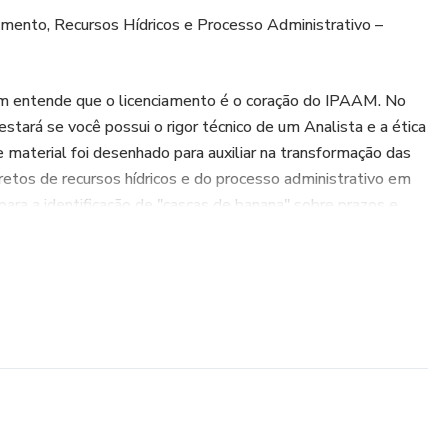
amento, Recursos Hídricos e Processo Administrativo –
em entende que o licenciamento é o coração do IPAAM. No
stará se você possui o rigor técnico de um Analista e a ética
 material foi desenhado para auxiliar na transformação das
cretos de recursos hídricos e do processo administrativo em
para a identificação de "cascas de banana" sobre prazos e
ndos.
 inéditas funciona como o seu manual de inteligência
r na blindagem da sua nota nos temas que definem a
ais no Amazonas.
mento (600 Questões):
cedimentais e regulatórios com o rigor analítico do