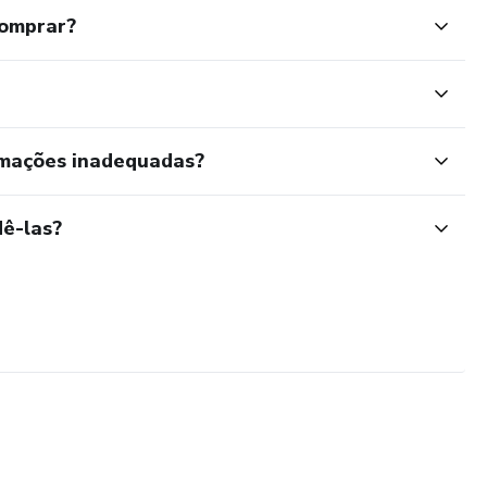
comprar?
rmações inadequadas?
ê-las?