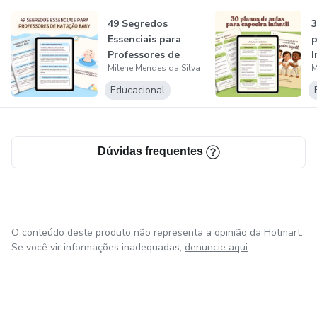
49 Segredos
3
Essenciais para
p
Professores de
I
Milene Mendes da Silva
M
Natação Baby
Educacional
Dúvidas frequentes
O conteúdo deste produto não representa a opinião da Hotmart.
Se você vir informações inadequadas,
denuncie aqui