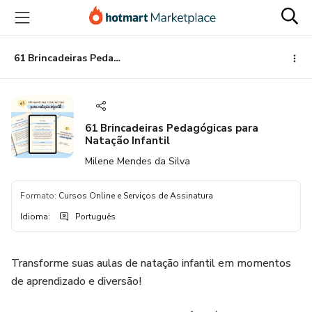
Ir
Ir
Ir
para
para
para
o
o
o
conteúdo
pagamento
rodapé
61 Brincadeiras Pedagógicas para Natação Infantil
principal
61 Brincadeiras Pedagógicas para
Natação Infantil
Milene Mendes da Silva
Formato
:
Cursos Online e Serviços de Assinatura
Idioma
:
Português
Transforme suas aulas de natação infantil em momentos
de aprendizado e diversão!