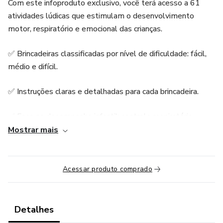
Com este infoproduto exclusivo, você terá acesso a 61
atividades lúdicas que estimulam o desenvolvimento
motor, respiratório e emocional das crianças.
✅ Brincadeiras classificadas por nível de dificuldade: fácil,
médio e difícil.
✅ Instruções claras e detalhadas para cada brincadeira.
✅ Foco no desempenho infantil: controle respiratório,
autonomia e confiança.
Mostrar mais
✅ Sem necessidade de materiais extras — utilize apenas o
ambiente aquático.
Acessar produto comprado
✅ Observações extras para adaptar cada brincadeira
conforme a turma.
Detalhes