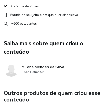
Garanta aulas mais dinâmicas, atrativas e produtivas! Ideal
Garantia de 7 dias
para professores que desejam aprimorar suas técnicas e
Estude do seu jeito e em qualquer dispositivo
proporcionar experiências inesquecíveis para seus alunos.
+600 estudantes
Saiba mais sobre quem criou o
conteúdo
Milene Mendes da Silva
8 Ano Hotmarter
Outros produtos de quem criou esse
conteúdo