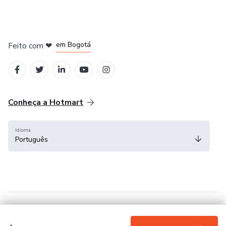
em Amsterdam
em Madrid
em Bogotá
Feito com
❤
em Belo Horizonte
na Cidade do México
Conheça a Hotmart
Idioma
Português
Central de ajuda
Termos
Privacidade
Cookies