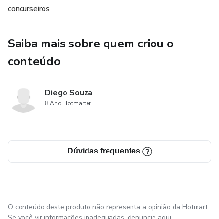
RACIOCÍNIO LÓGICO
concurseiros
INFORMÁTICA
Saiba mais sobre quem criou o
NOÇÕES DE CRIMANILÍSTICA E
conteúdo
MEDICINA LEGAL
Diego Souza
NOÇÕES DE ADMINISTRAÇÃO LEGAL
8 Ano Hotmarter
LEGISLAÇÃO ESPECIFICA
Estudando as questões comentadas desse livro, ficou mais
Dúvidas frequentes
fácil ser aprovado em concurso público. Lembre-se de
estudar sempre, pois o edital do concurso de seu interesse
pode ser publicado a qualquer momento.
O conteúdo deste produto não representa a opinião da Hotmart.
Se você vir informações inadequadas,
denuncie aqui