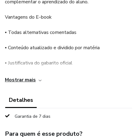
complementar o aprendizado do aluno.
Vantagens do E-book
▪ Todas alternativas comentadas
▪ Conteúdo atualizado e dividido por matéria
▪ Justificativa do gabarito oficial
▪ Respostas e comentários no final de cada matéria
Mostrar mais
Questões das Disciplinas
Detalhes
LÍNGUA PORTUGUESA
Garantia de 7 dias
NOÇÕES DE DIREITO
Para quem é esse produto?