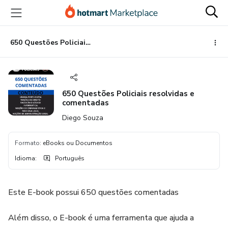
Ir
Ir
Ir
para
para
para
o
o
o
conteúdo
pagamento
rodapé
650 Questões Policiais resolvidas e comentadas
principal
650 Questões Policiais resolvidas e
comentadas
Diego Souza
Formato
:
eBooks ou Documentos
Idioma
:
Português
Este E-book possui 650 questões comentadas
Além disso, o E-book é uma ferramenta que ajuda a