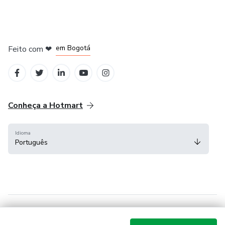
em Amsterdam
em Madrid
em Bogotá
Feito com
❤
em Belo Horizonte
na Cidade do México
Conheça a Hotmart
Idioma
Português
Central de ajuda
Termos
Privacidade
Cookies