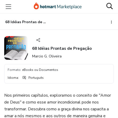
Ir
Ir
Ir
para
para
para
o
o
o
conteúdo
pagamento
rodapé
68 Idéias Prontas de Pregação
principal
68 Idéias Prontas de Pregação
Marcio G. Oliveira
Formato
:
eBooks ou Documentos
Idioma
:
Português
Nos primeiros capítulos, exploramos o conceito de "Amor
de Deus" e como esse amor incondicional pode nos
transformar. Descubra como a graça divina nos capacita a
amar a nós mesmos e aos outros de maneira genuína e