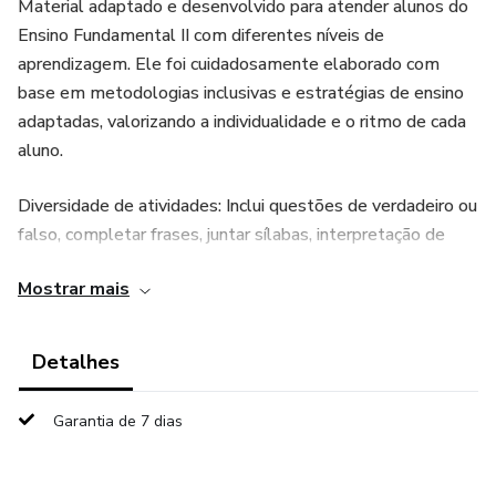
Material adaptado e desenvolvido para atender alunos do
Ensino Fundamental II com diferentes níveis de
aprendizagem. Ele foi cuidadosamente elaborado com
base em metodologias inclusivas e estratégias de ensino
adaptadas, valorizando a individualidade e o ritmo de cada
aluno.
Diversidade de atividades: Inclui questões de verdadeiro ou
falso, completar frases, juntar sílabas, interpretação de
textos simples, recortar e colar, e caça-palavras para
Mostrar mais
tornar o aprendizado dinâmico e interativo.
6º ANO (61 PAG.)
Detalhes
01 - O QUE A GEOGRAFIA ESTUDA?
Garantia de 7 dias
02 - O CONCEITO DE LUGAR