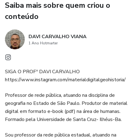
Saiba mais sobre quem criou o
03 – TIPOS DE PAISAGEM
conteúdo
04 - O ESPAÇO GEOGRÁFICO
05 - LOCALIZAÇÃO E ORIENTAÇÃO ESPACIAL
DAVI CARVALHO VIANA
1 Ano Hotmarter
06 - COORDENADAS GEOGRÁFICAS
07 - CARTOGRAFIA
SIGA O PROFº DAVI CARVALHO
https://www.instagram.com/materialdigitalgeohistoria/
08 - O PLANETA TERRA
Professor de rede pública, atuando na disciplina de
09 - MOVIMENTO DE ROTAÇÃO E TRANSLAÇÃO DA
geografia no Estado de São Paulo. Produtor de material
TERRA
digital em formato e-book (pdf) na área de humanas.
Formado pela Universidade de Santa Cruz- Ilhéus-Ba.
10 - ESTRUTURA INTERNA DA TERRA
Sou professor da rede pública estadual, atuando na
11 - AGENTES EXTERNOS E AGENTES INTERNOS