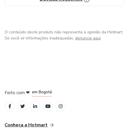
metodologias diversificadas, recursos digitais e atividades
interativas para promover um ensino significativo e
inclusivo.
O conteúdo deste produto não representa a opinião da Hotmart.
Se você vir informações inadequadas,
denuncie aqui
em Amsterdam
em Madrid
em Bogotá
Feito com
❤
em Belo Horizonte
na Cidade do México
Conheça a Hotmart