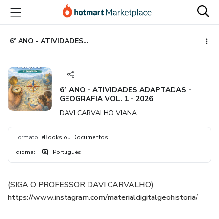
Ir
Ir
Ir
para
para
para
o
o
o
conteúdo
pagamento
rodapé
6º ANO - ATIVIDADES ADAPTADAS - GEOGRAFIA VOL. 1 - 2026
principal
6º ANO - ATIVIDADES ADAPTADAS -
GEOGRAFIA VOL. 1 - 2026
DAVI CARVALHO VIANA
Formato
:
eBooks ou Documentos
Idioma
:
Português
(SIGA O PROFESSOR DAVI CARVALHO)
https://www.instagram.com/materialdigitalgeohistoria/