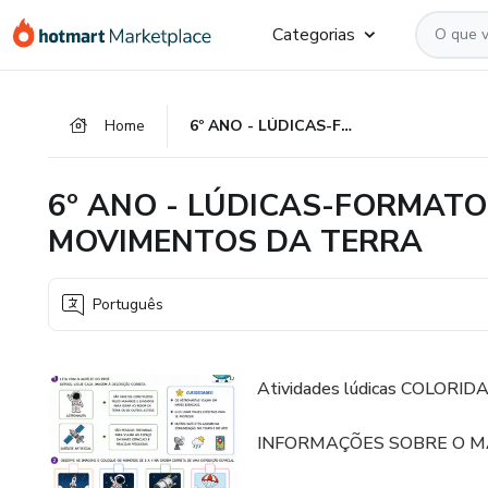
Ir
Ir
Ir
Categorias
para
para
para
o
o
o
conteúdo
pagamento
rodapé
Home
6º ANO - LÚDICAS-FORMATO E TAMANHO DA TERRA_OS MOVIMENTOS DA TERRA
principal
6º ANO - LÚDICAS-FORMAT
MOVIMENTOS DA TERRA
Português
Atividades lúdicas COLORIDAS
INFORMAÇÕES SOBRE O M