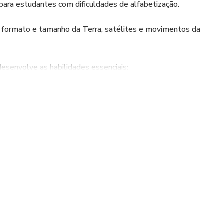
 para estudantes com dificuldades de alfabetização.
e formato e tamanho da Terra, satélites e movimentos da
senvolve as habilidades essenciais:
mentos e evidências que demonstrem a esfericidade da
mudanças na sombra de uma vara (gnômon) ao longo do dia em
o uma evidência dos movimentos relativos entre a Terra e o
s por meio dos movimentos de rotação e translação da Terra
 rotação em relação ao plano de sua órbita em torno do Sol;
imentos cíclicos da Lua e da Terra a períodos de tempo
ecimento para a construção de calendários em diferentes