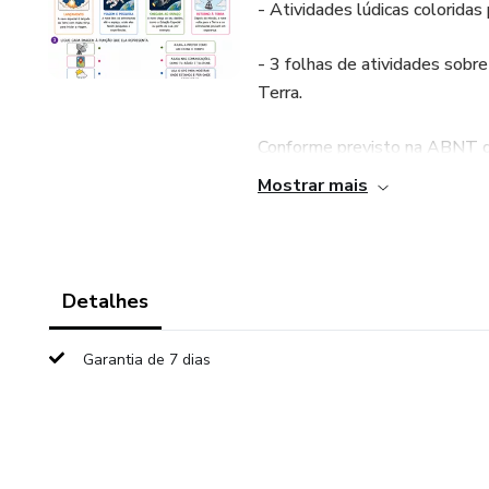
- Atividades lúdicas coloridas
- 3 folhas de atividades sobr
Terra.
Conforme previsto na ABNT de
Mostrar mais
- (EF06CI13) Selecionar argu
Terra;
- (EF06CI14) Inferir que as 
Detalhes
diferentes períodos do ano sã
Sol, que podem ser explicado
Garantia de 7 dias
e da inclinação de seu eixo de
- (EF04CI11) Associar os mov
regulares e ao uso desse conh
culturas;