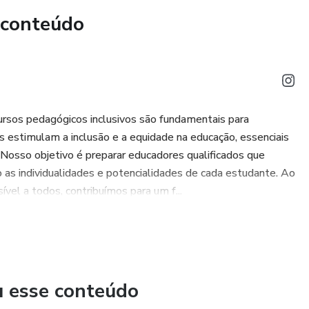
 conteúdo
mas constelações no céu, com o apoio de recursos, e os
 visíveis no início da noite;
imentos cíclicos da Lua e da Terra a períodos de tempo
ecimento para a construção de calendários em diferentes
ursos pedagógicos inclusivos são fundamentais para
 estimulam a inclusão e a equidade na educação, essenciais
. Nosso objetivo é preparar educadores qualificados que
as individualidades e potencialidades de cada estudante. Ao
vel a todos, contribuímos para um f...
u esse conteúdo