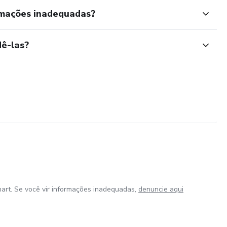
rmações inadequadas?
ê-las?
art. Se você vir informações inadequadas,
denuncie aqui