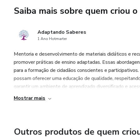
Saiba mais sobre quem criou o
- (EF05CI10) Identificar algu
períodos do ano em que elas são
Adaptando Saberes
- (EF04CI11) Associar os mov
1 Ano Hotmarter
regulares e ao uso desse conh
culturas;
Mentoria e desenvolvimento de materiais didáticos e rec
promover práticas de ensino adaptadas. Essas abordagens
para a formação de cidadãos conscientes e participativos
possam oferecer uma educação de qualidade, respeitando 
garantir um ambiente de aprendizado diversificado e acessí
Mostrar mais
Outros produtos de quem crio