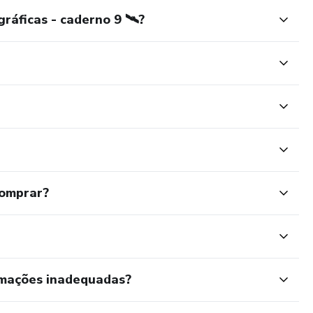
áficas - caderno 9 🛰️?
comprar?
rmações inadequadas?