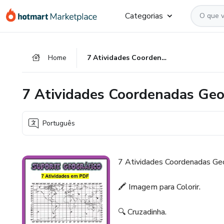
Ir
Ir
Ir
Categorias
para
para
para
o
o
o
conteúdo
pagamento
rodapé
Home
7 Atividades Coordenadas Geográficas - caderno 9 🛰️
principal
7 Atividades Coordenadas Geog
Português
7 Atividades Coordenadas Geog
🖍️ Imagem para Colorir.
🔍 Cruzadinha.