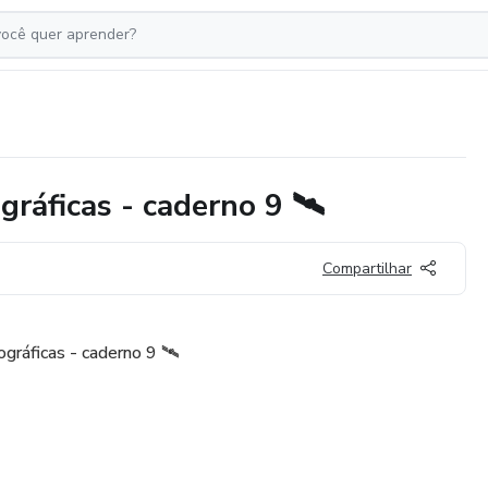
ráficas - caderno 9 🛰️
Compartilhar
ráficas - caderno 9 🛰️