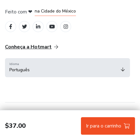
em Bogotá
em Amsterdam
em Madrid
na Cidade do México
Feito com
❤
em Belo Horizonte
Conheça a Hotmart
Idioma
Português
Central de ajuda
Termos
Privacidade
Cookies
$37.00
Ir para o carrinho
Hotmart — 2011-2026 © Todos os direitos reservados.