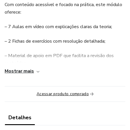
Com conteúdo acessível e focado na prática, este módulo
oferece:
– 7 Aulas em vídeo com explicações claras da teoria;
– 2 Fichas de exercícios com resolução detalhada;
– Material de apoio em PDF que facilita a revisão dos
conteúdos.
Mostrar mais
Estuda ao teu ritmo, quando e onde quiseres.
Começa a estudar hoje mesmo e prepara-te para o
Acessar produto comprado
próximo teste!
Detalhes