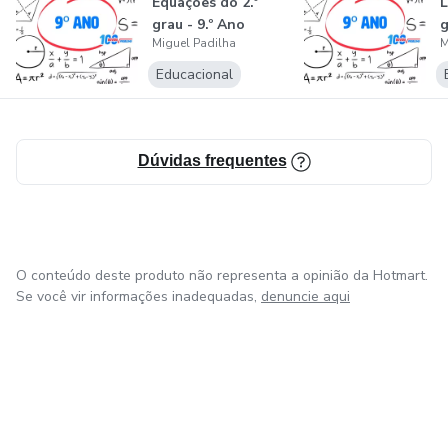
Equações do 2.º
L
grau - 9.º Ano
g
Miguel Padilha
M
Educacional
Dúvidas frequentes
O conteúdo deste produto não representa a opinião da Hotmart.
Se você vir informações inadequadas,
denuncie aqui