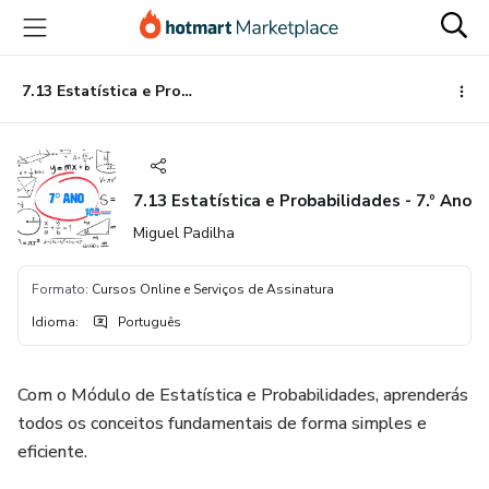
Ir
Ir
Ir
para
para
para
o
o
o
conteúdo
pagamento
rodapé
7.13 Estatística e Probabilidades - 7.º Ano
principal
7.13 Estatística e Probabilidades - 7.º Ano
Miguel Padilha
Formato
:
Cursos Online e Serviços de Assinatura
Idioma
:
Português
Com o Módulo de Estatística e Probabilidades, aprenderás
todos os conceitos fundamentais de forma simples e
eficiente.