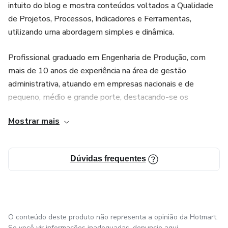
intuito do blog e mostra conteúdos voltados a Qualidade
de Projetos, Processos, Indicadores e Ferramentas,
utilizando uma abordagem simples e dinâmica.
Profissional graduado em Engenharia de Produção, com
mais de 10 anos de experiência na área de gestão
administrativa, atuando em empresas nacionais e de
pequeno, médio e grande porte, destacando-se os
segmentos de Coleta de Resíduos Sólidos e Construção
Mostrar mais
Civil e Mobilidade.
Dúvidas frequentes
O conteúdo deste produto não representa a opinião da Hotmart.
Se você vir informações inadequadas,
denuncie aqui