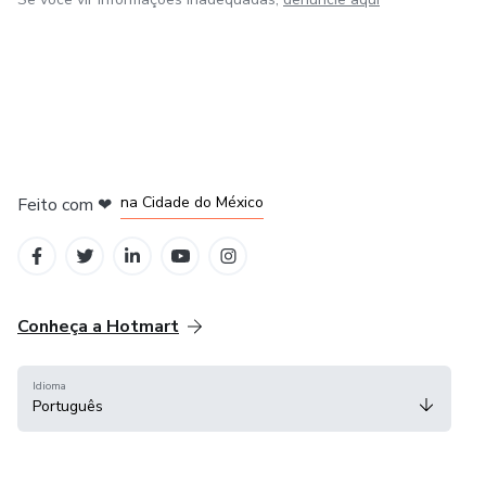
em Bogotá
em Amsterdam
em Madrid
na Cidade do México
Feito com
❤
em Belo Horizonte
Conheça a Hotmart
Idioma
Português