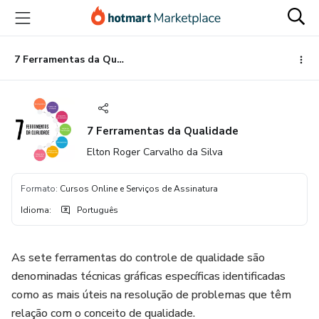
Ir
Ir
Ir
para
para
para
o
o
o
conteúdo
pagamento
rodapé
7 Ferramentas da Qualidade
principal
7 Ferramentas da Qualidade
Elton Roger Carvalho da Silva
Formato
:
Cursos Online e Serviços de Assinatura
Idioma
:
Português
As sete ferramentas do controle de qualidade são
denominadas técnicas gráficas específicas identificadas
como as mais úteis na resolução de problemas que têm
relação com o conceito de qualidade.