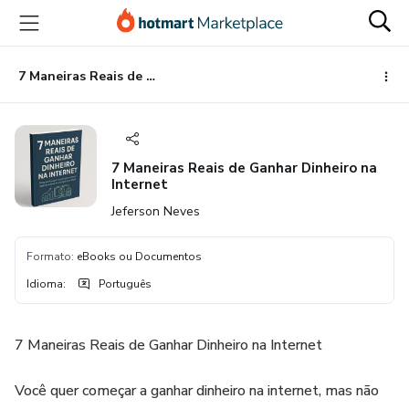
Ir
Ir
Ir
para
para
para
o
o
o
conteúdo
pagamento
rodapé
7 Maneiras Reais de Ganhar Dinheiro na Internet
principal
7 Maneiras Reais de Ganhar Dinheiro na
Internet
Jeferson Neves
Formato
:
eBooks ou Documentos
Idioma
:
Português
7 Maneiras Reais de Ganhar Dinheiro na Internet
Você quer começar a ganhar dinheiro na internet, mas não