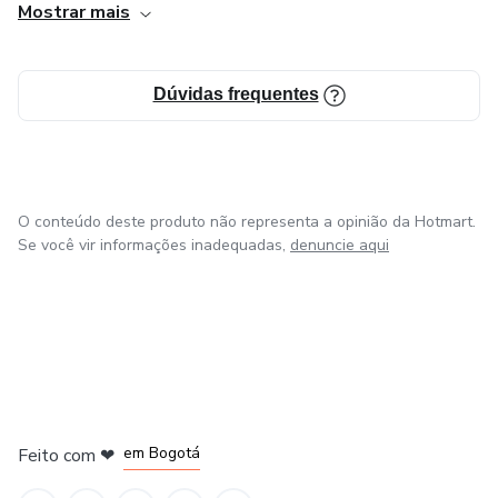
Mostrar mais
• Explicações passo a passo com ferramentas gratuitas
• Design organizado, ideal para iniciantes
Dúvidas frequentes
⸻
Ideal para quem quer sair da estagnação e dar os primeiros
passos no digital.
O conteúdo deste produto não representa a opinião da Hotmart.
Se você vir informações inadequadas,
denuncie aqui
⸻
Garanta seu acesso agora e comece hoje mesmo sua
jornada online!
em Amsterdam
em Madrid
em Bogotá
Feito com
❤
em Belo Horizonte
na Cidade do México