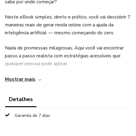
sabe por onde começar?
Neste eBook simples, direto e prático, você vai descobrir 7
maneiras reais de gerar renda online com a ajuda da
inteligência artificial — mesmo começando do zero.
Nada de promessas milagrosas. Aqui você vai encontrar
passo a passo realista com estratégias acessíveis que
qualquer pessoa pode aplicar.
⸻
Mostrar mais
Você vai aprender:
Detalhes
• Como usar a IA para criar eBooks e vender online
Garantia de 7 dias
• Como editar vídeos curtos com ferramentas automáticas