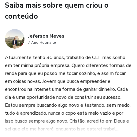
• Como montar pacotes de posts usando o Canva e o
Saiba mais sobre quem criou o
ChatGPT
conteúdo
• Como oferecer serviços simples como freelancer
Jeferson Neves
• Como revender produtos físicos sem precisar de estoque
7 Ano Hotmarter
• Como criar conteúdo para redes sociais com IA
Atualmente tenho 30 anos, trabalho de CLT mas sonho
em ter minha própria empresa. Quero diferentes formas de
• Como começar como afiliado digital com pouco
renda para que eu posso me tocar sozinho, e assim focar
investimento
em coisas novas. Jovem que busca empreender e
encontrou na internet uma forma de ganhar dinheiro. Cada
⸻
dia é uma oportunidade novo de construir seu sucesso.
Estou sempre buscando algo novo e testando, sem medo,
O que você recebe:
tudo é aprendizado, nunca o copo está meio vazio e por
isso busco sempre algo novo. Cristão, acredito em Deus e
• Um eBook leve e direto ao ponto
sei que ele me honrará, enquanto isso estarei trabal...