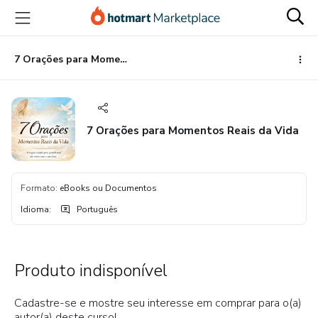
Ir
Ir
Ir
para
para
para
o
o
o
conteúdo
pagamento
rodapé
7 Orações para Momentos Reais da Vida
principal
7 Orações para Momentos Reais da Vida
Formato
:
eBooks ou Documentos
Idioma
:
Português
Produto indisponível
Cadastre-se e mostre seu interesse em comprar para o(a)
autor(a) deste curso!