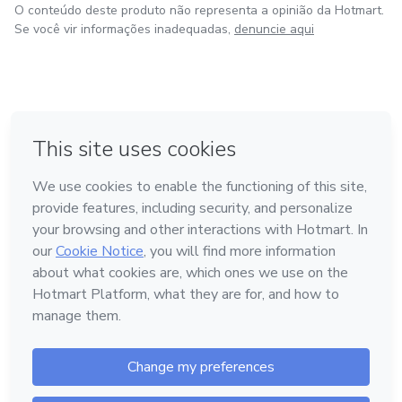
O conteúdo deste produto não representa a opinião da Hotmart.
Se você vir informações inadequadas,
denuncie aqui
em Madrid
em Amsterdam
Feito com
❤
em Belo Horizonte
na Cidade do México
em Bogotá
Conheça a Hotmart
Idioma
Português