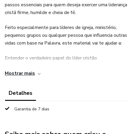
passos essenciais para quem deseja exercer uma liderança
cristã firme, humilde e cheia de fé.
Feito especialmente para líderes de igreja, ministério,
pequenos grupos ou qualquer pessoa que influencia outras
vidas com base na Palavra, este material vai te ajudar a:
Entender o verdadeiro papel do líder cristão
Liderar com o coração de servo, como Jesus ensinou
Mostrar mais
Tomar decisões com sabedoria e humildade
Detalhes
Inspirar pessoas com fé, ação e exemplo
Garantia de 7 dias
Se você sente que foi chamado para liderar, mas às vezes
se sente perdido, cansado ou sozinho, este guia é pra você.