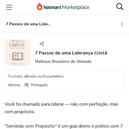
Ir
Ir
Ir
para
para
para
o
o
o
conteúdo
pagamento
rodapé
7 Passos de uma Liderança Cristã
principal
7 Passos de uma Liderança Cristã
Matheus Brasileiro de Almeida
Formato
:
eBooks ou Documentos
Idioma
:
Português
Você foi chamado para liderar — não com perfeição, mas
com propósito.
"Servindo com Propósito" é um guia direto e prático com 7