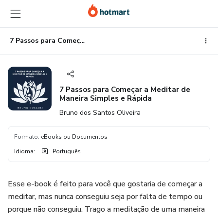
Ir
Ir
Ir
para
para
para
o
o
o
conteúdo
pagamento
rodapé
7 Passos para Começar a Meditar de Maneira Simples e Rápida
principal
7 Passos para Começar a Meditar de
Maneira Simples e Rápida
Bruno dos Santos Oliveira
Formato
:
eBooks ou Documentos
Idioma
:
Português
Esse e-book é feito para você que gostaria de começar a
meditar, mas nunca conseguiu seja por falta de tempo ou
porque não conseguiu. Trago a meditação de uma maneira