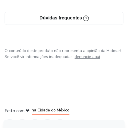
Dúvidas frequentes
O conteúdo deste produto não representa a opinião da Hotmart.
Se você vir informações inadequadas,
denuncie aqui
em Bogotá
em Amsterdam
em Madrid
na Cidade do México
Feito com
❤
em Belo Horizonte