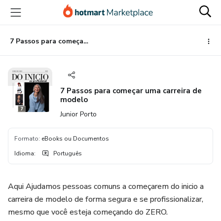
Ir
Ir
Ir
para
para
para
o
o
o
conteúdo
pagamento
rodapé
7 Passos para começar uma carreira de modelo
principal
7 Passos para começar uma carreira de
modelo
Junior Porto
Formato
:
eBooks ou Documentos
Idioma
:
Português
Aqui Ajudamos pessoas comuns a começarem do inicio a
carreira de modelo de forma segura e se profissionalizar,
mesmo que você esteja começando do ZERO.