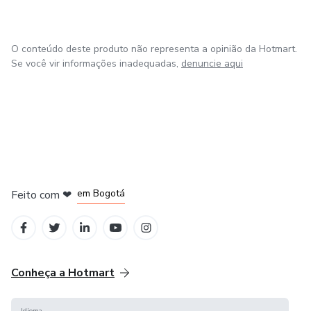
O conteúdo deste produto não representa a opinião da Hotmart.
Se você vir informações inadequadas,
denuncie aqui
em Amsterdam
em Madrid
em Bogotá
Feito com
❤
em Belo Horizonte
na Cidade do México
Conheça a Hotmart