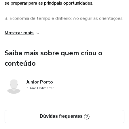
se preparar para as principais oportunidades.
3. Economia de tempo e dinheiro: Ao seguir as orientações
do e-book, você economizará tempo e dinheiro, evitando
Mostrar mais
erros comuns e investindo apenas no que realmente
importa para o sucesso da sua carreira de modelo.
Saiba mais sobre quem criou o
conteúdo
Junior Porto
5 Ano Hotmarter
Dúvidas frequentes