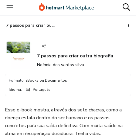
Ir
Ir
Ir
para
para
para
o
o
o
conteúdo
pagamento
rodapé
7 passos para criar outra biografia
principal
7 passos para criar outra biografia
Noêmia dos santos silva
Formato
:
eBooks ou Documentos
Idioma
:
Português
Esse e-book mostra, através dos sete chacras, como a
doença estala dentro do ser humano e os passos
concretos para sua saída definitiva. Com muita saúde na
alma em recuperação duradoura. Tenha vidas.