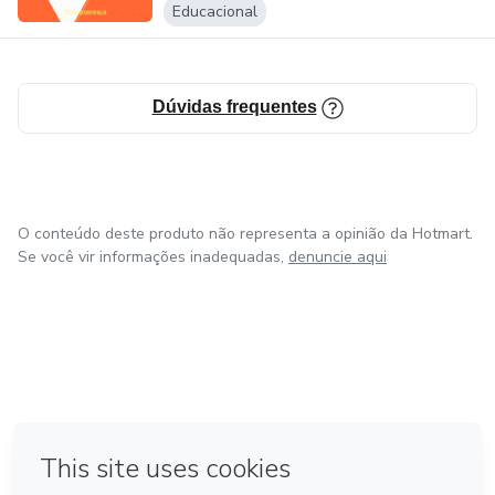
Educacional
Dúvidas frequentes
O conteúdo deste produto não representa a opinião da Hotmart.
Se você vir informações inadequadas,
denuncie aqui
em Amsterdam
em Madrid
em Bogotá
Feito com
❤
em Belo Horizonte
na Cidade do México