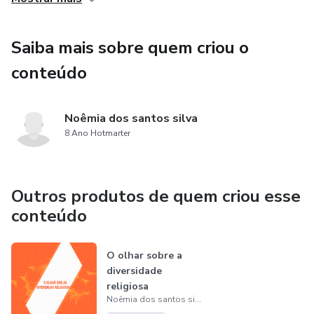
também orienta o leitor em ações específicas que podem
ser tomadas para alcançar a recuperação. Essa abordagem
Saiba mais sobre quem criou o
prática torna o processo mais tangível e alcançável para os
usuários, aumentando suas chances de sucesso na busca
conteúdo
pela saúde na alma.
Noêmia dos santos silva
8 Ano Hotmarter
Outros produtos de quem criou esse
conteúdo
O olhar sobre a
diversidade
religiosa
Noêmia dos santos silva