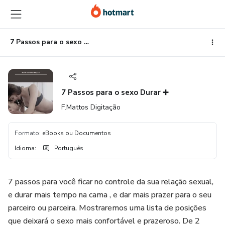
Ir
Ir
Ir
para
para
para
o
o
o
conteúdo
pagamento
rodapé
7 Passos para o sexo Durar ➕
principal
7 Passos para o sexo Durar ➕
F.Mattos Digitação
Formato
:
eBooks ou Documentos
Idioma
:
Português
7 passos para você ficar no controle da sua relação sexual,
e durar mais tempo na cama , e dar mais prazer para o seu
parceiro ou parceira. Mostraremos uma lista de posições
que deixará o sexo mais confortável e prazeroso. De 2