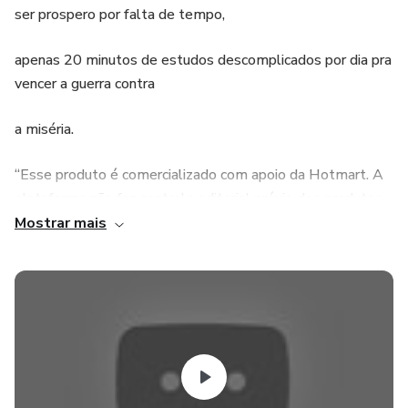
ser prospero por falta de tempo,
apenas 20 minutos de estudos descomplicados por dia pra
vencer a guerra contra
a miséria.
“Esse produto é comercializado com apoio da Hotmart. A
plataforma não faz controle editorial prévio dos produtos
comercializados, nem avalia a tecnicidade e experiência
Mostrar mais
daqueles que os produzem. A existência de um produto e
sua aquisição, por meio da plataforma, não podem ser
consideradas como garantia de qualidade de conteúdo e
resultado, em qualquer hipótese. Ao adquiri-lo, o
comprador declara estar ciente dessas informações.