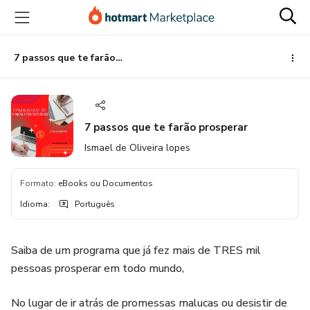
Ir
Ir
Ir
para
para
para
o
o
o
conteúdo
pagamento
rodapé
7 passos que te farão prosperar
principal
7 passos que te farão prosperar
Ismael de Oliveira lopes
Formato
:
eBooks ou Documentos
Idioma
:
Português
Saiba de um programa que já fez mais de TRES mil
pessoas prosperar em todo mundo,
No lugar de ir atrás de promessas malucas ou desistir de