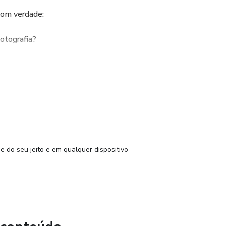
com verdade:
otografia?
 favor?
armônico, que posiciona, magnetiza e vende — sem dizer uma
e do seu jeito e em qualquer dispositivo
iste.
órios, nem feed bonito:
ico que impõe respeito.