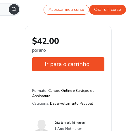
Acessar meu curso
Criar um curso
$42.00
por ano
Ir para o carrinho
Garantia de 7 dias
Estude do seu jeito e em qualquer
Formato
:
Cursos Online e Serviços de
dispositivo
Assinatura
Categoria
:
Desenvolvimento Pessoal
Gabriel Breier
1 Ano Hotmarter