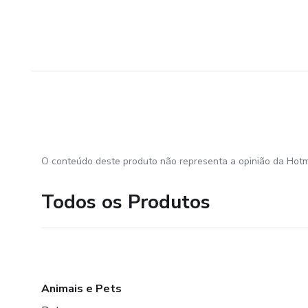
✅ Qual a sua paleta ideal? C
✅ Exemplo de marcas como Tif
O conteúdo deste produto não representa a opinião da Hotm
Todos os Produtos
Animais e Pets