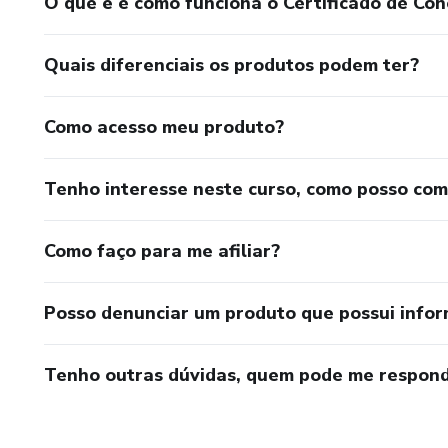
O que é e como funciona o Certificado de Con
📍 MÓDULO 3 — CENÁRIO
Cenário não é detalhe. É brand
Quais diferenciais os produtos podem ter?
✅ Como escolher locações qu
Como acesso meu produto?
✅ O que as grandes marcas e ar
Tenho interesse neste curso, como posso co
✅ Ambientes internos x exter
Como faço para me afiliar?
✅ A construção da narrativa a
---
Posso denunciar um produto que possui info
📍 MÓDULO 4 — COLORAÇ
Tenho outras dúvidas, quem pode me respond
Seu feed precisa ter alma. E c