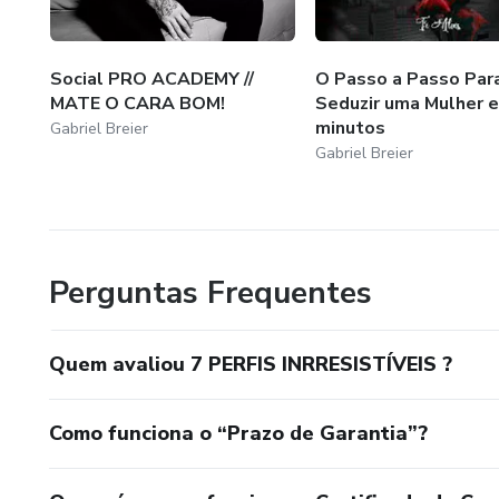
✅ Os 4 erros que você comet
---
Social PRO ACADEMY //
O Passo a Passo Par
MATE O CARA BOM!
Seduzir uma Mulher 
📍 MÓDULO 2 — MODOS DE
minutos
Gabriel Breier
Gabriel Breier
Você vai parar de tirar fotos 
✅ Poses que geram autoridad
Perguntas Frequentes
✅ Como guiar um fotógrafo pr
✅ Tipos de fotografia que func
Quem avaliou 7 PERFIS INRRESISTÍVEIS ?
✅ Como usar enquadramento, p
Como funciona o “Prazo de Garantia”?
---