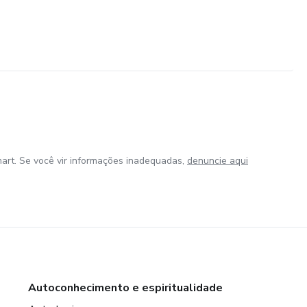
omo descobrir?
fany, Ferrari e Dio
art. Se você vir informações inadequadas,
denuncie aqui
Autoconhecimento e espiritualidade