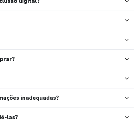
clusão digital?
S E ARQUITETURA DE PODER
ing.
e elevam sua imagem (mesmo nas ruas da sua cidade)
tistas usam pra criar narrativas visuais
mprar?
nos: quando usar e por quê
través da arquitetura
rmações inadequadas?
ÃO E HARMONIA VISUAL
ê-las?
or é identidade.