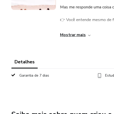
Mas me responde uma coisa 
👉 Você entende mesmo de f
👉 Sabe como usar a luz a seu
Mostrar mais
👉 Sabe construir um perfil h
palavra?
Detalhes
Eu acho que não.
Garantia de 7 dias
Estud
E é por isso que esse grupo ex
Não é mais sobre filtros aleat
É sobre posicionamento estét