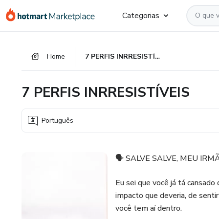
Ir
Ir
Ir
Categorias
para
para
para
o
o
o
conteúdo
pagamento
rodapé
Home
7 PERFIS INRRESISTÍVEIS
principal
7 PERFIS INRRESISTÍVEIS
Português
🗣️ SALVE SALVE, MEU IRM
Eu sei que você já tá cansado 
impacto que deveria, de sent
você tem aí dentro.