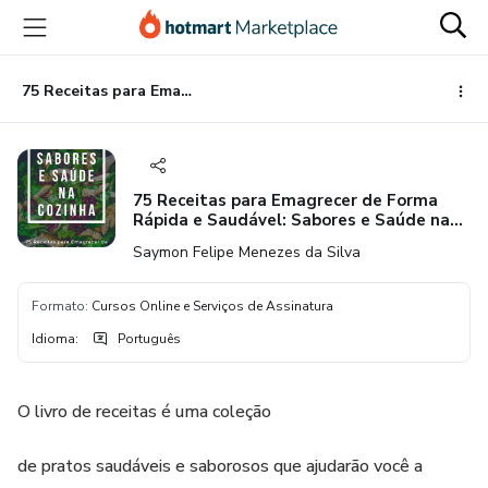
Ir
Ir
Ir
para
para
para
o
o
o
conteúdo
pagamento
rodapé
75 Receitas para Emagrecer de Forma Rápida e Saudável: Sabores e Saúde na Cozinha
principal
75 Receitas para Emagrecer de Forma
Rápida e Saudável: Sabores e Saúde na
Cozinha
Saymon Felipe Menezes da Silva
Formato
:
Cursos Online e Serviços de Assinatura
Idioma
:
Português
O livro de receitas é uma coleção
de pratos saudáveis e saborosos que ajudarão você a