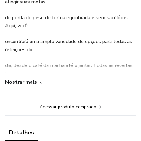
atingir suas metas
de perda de peso de forma equilibrada e sem sacrifícios.
Aqui, você
encontrará uma ampla variedade de opções para todas as
refeições do
dia, desde o café da manhã até o jantar. Todas as receitas
foram
Mostrar mais
cuidadosamente selecionadas para incluir ingredientes
nutritivos que
Acessar produto comprado
ajudarão a suprir as suas necessidades diárias de nutrientes,
enquanto ao
Detalhes
mesmo tempo contribuem para a perda de peso saudável.