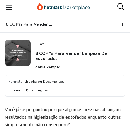
Ir
Ir
Ir
para
para
para
o
o
o
conteúdo
pagamento
rodapé
8 COPYs Para Vender Limpeza De Estofados
principal
8 COPYs Para Vender Limpeza De
Estofados
danielkemper
Formato
:
eBooks ou Documentos
Idioma
:
Português
Você já se perguntou por que algumas pessoas alcançam
resultados na higienização de estofados enquanto outras
simplesmente não conseguem?