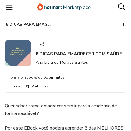
Ir
Ir
Ir
para
para
para
o
o
o
conteúdo
pagamento
rodapé
8 DICAS PARA EMAGRECER COM SAÚDE
principal
8 DICAS PARA EMAGRECER COM SAÚDE
Ana Lidia de Moraes Santos
Formato
:
eBooks ou Documentos
Idioma
:
Português
Quer saber como emagrecer sem ir para a academia de
forma saudável?
Por este EBook você poderá aprender 8 das MELHORES