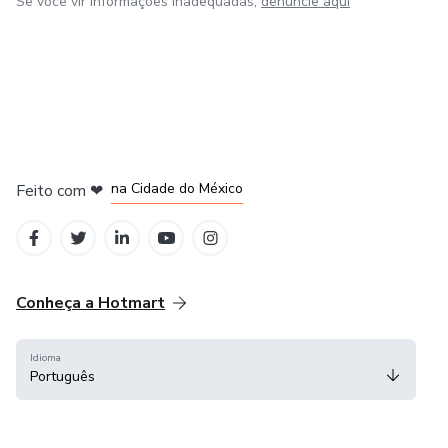
Se você vir informações inadequadas,
denuncie aqui
em Bogotá
em Amsterdam
em Madrid
na Cidade do México
Feito com
❤
em Belo Horizonte
Conheça a Hotmart
Idioma
Português