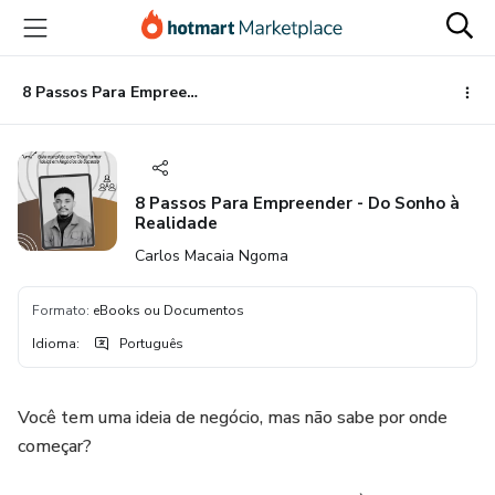
Ir
Ir
Ir
para
para
para
o
o
o
conteúdo
pagamento
rodapé
8 Passos Para Empreender - Do Sonho à Realidade
principal
8 Passos Para Empreender - Do Sonho à
Realidade
Carlos Macaia Ngoma
Formato
:
eBooks ou Documentos
Idioma
:
Português
Você tem uma ideia de negócio, mas não sabe por onde
começar?