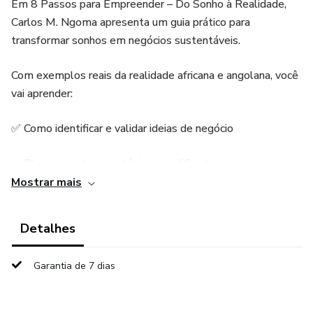
Em 8 Passos para Empreender – Do Sonho à Realidade,
Carlos M. Ngoma apresenta um guia prático para
transformar sonhos em negócios sustentáveis.
Com exemplos reais da realidade africana e angolana, você
vai aprender:
✅ Como identificar e validar ideias de negócio
✅ Planejamento estratégico simplificado
Mostrar mais
✅ Gestão financeira e precificação correta
Detalhes
✅ Como formalizar e expandir sua empresa
Garantia de 7 dias
Clara, direta e aplicada ao dia a dia, esta obra é o mapa
ideal para quem deseja sair da informalidade e empreender
com confiança.