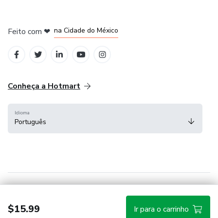
em Bogotá
em Amsterdam
em Madrid
na Cidade do México
Feito com
❤
em Belo Horizonte
Conheça a Hotmart
Idioma
Português
Central de ajuda
Termos
Privacidade
Cookies
$15.99
Ir para o carrinho