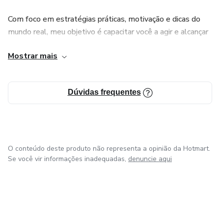
Com foco em estratégias práticas, motivação e dicas do
mundo real, meu objetivo é capacitar você a agir e alcançar
seus sonhos.
Mostrar mais
Junte-se a mim e a milhares de outras pessoas nesta
jornada para transformar ideias em negócios lucrativos!
Dúvidas frequentes
O conteúdo deste produto não representa a opinião da Hotmart.
Se você vir informações inadequadas,
denuncie aqui