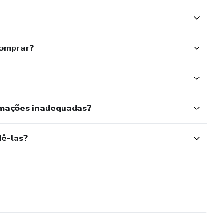
comprar?
rmações inadequadas?
ê-las?