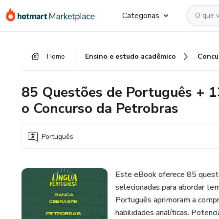
Ir
Ir
Ir
Categorias
para
para
para
o
o
o
conteúdo
pagamento
rodapé
Home
Ensino e estudo acadêmico
Concu
principal
85 Questões de Português + 1
o Concurso da Petrobras
Português
Este eBook oferece 85 quest
selecionadas para abordar tem
Português aprimoram a compre
habilidades analíticas. Potenc