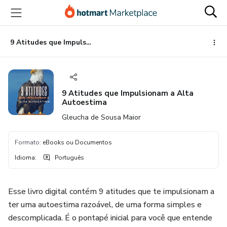
Ir
Ir
Ir
para
para
para
o
o
o
conteúdo
pagamento
rodapé
9 Atitudes que Impulsionam a Alta Autoestima
principal
9 Atitudes que Impulsionam a Alta
Autoestima
Gleucha de Sousa Maior
Formato
:
eBooks ou Documentos
Idioma
:
Português
Esse livro digital contém 9 atitudes que te impulsionam a
ter uma autoestima razoável, de uma forma simples e
descomplicada. É o pontapé inicial para você que entende