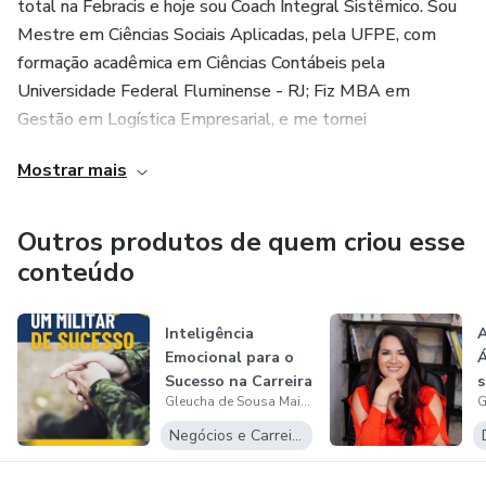
total na Febracis e hoje sou Coach Integral Sistêmico. Sou
Mestre em Ciências Sociais Aplicadas, pela UFPE, com
formação acadêmica em Ciências Contábeis pela
Universidade Federal Fluminense - RJ; Fiz MBA em
Gestão em Logística Empresarial, e me tornei
empreendedora digital desde 2016. Sou CEO no Instituto
Mostrar mais
de Coaching Roberto Maior, o qual estamos dando início a
formações em Coaching para população local.
Outros produtos de quem criou esse
Dedicada a melhorar a autoestima das mulheres, devido ao
conteúdo
que me impedia de ser minha melhor versão, tenho
buscado trazer cada dia mais soluções para que isso seja
Inteligência
A
recebido pelo máximo de mulheres possível. Me orgulho
Emocional para o
Á
da minha história, e sou grata por poder compartilhar um
Sucesso na Carreira
s
pouco do que aprendi para tirar o sonho das pessoas do
Gleucha de Sousa Maior
Militar (I...
A
papel e ajudá-las a se transformar em sua melhor versão.
Negócios e Carreira