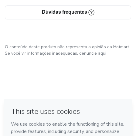
Dúvidas frequentes
O conteúdo deste produto não representa a opinião da Hotmart.
Se você vir informações inadequadas,
denuncie aqui
em Amsterdam
em Madrid
em Bogotá
Feito com
❤
em Belo Horizonte
na Cidade do México