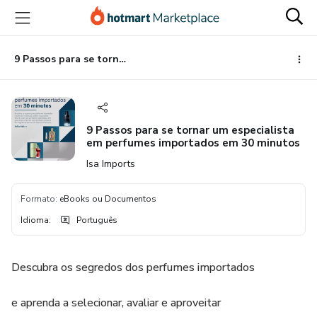
Ir
Ir
Ir
para
para
para
o
o
o
conteúdo
pagamento
rodapé
9 Passos para se tornar um especialista em perfumes importados em 30 minutos
principal
9 Passos para se tornar um especialista
em perfumes importados em 30 minutos
Isa Imports
Formato
:
eBooks ou Documentos
Idioma
:
Português
Descubra os segredos dos perfumes importados
e aprenda a selecionar, avaliar e aproveitar