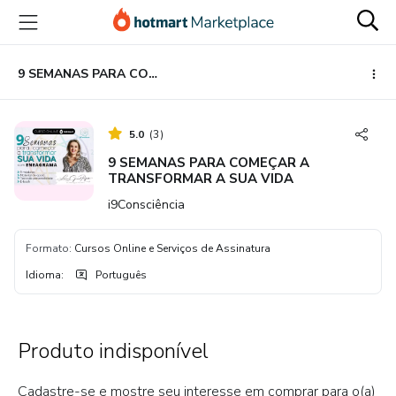
Ir
Ir
Ir
para
para
para
o
o
o
conteúdo
pagamento
rodapé
9 SEMANAS PARA COMEÇAR A TRANSFORMAR A SUA VIDA
principal
5.0
(
3
)
9 SEMANAS PARA COMEÇAR A
TRANSFORMAR A SUA VIDA
i9Consciência
Formato
:
Cursos Online e Serviços de Assinatura
Idioma
:
Português
Produto indisponível
Cadastre-se e mostre seu interesse em comprar para o(a)