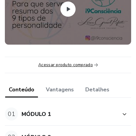
Toda pessoa que deseja se autoconhecer e desenvolver.
Gestores de equipe, empresários, autônomos, dirigentes
de entidades.
Aprenda sobre os diferentes perfis de pessoas e como
lidar com elas.
Conteúdo programático:
Acessar produto comprado
Módulo 1
Conteúdo
Vantagens
Detalhes
- Introdução
-9 Hamartias-Origem dos 7 Pecados Capitais
01
MÓDULO 1
-Histórico do Eneagrama