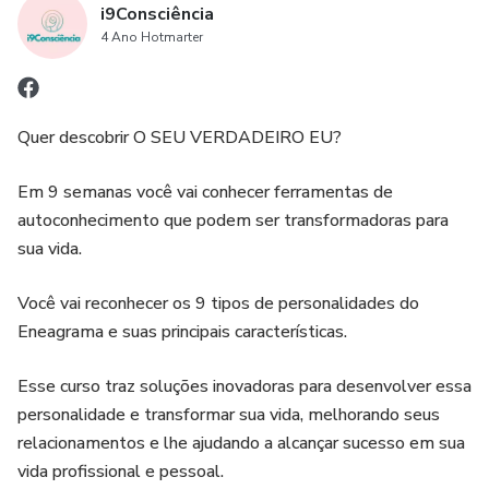
i9Consciência
Bônus:
4 Ano Hotmarter
-Você terá acesso ao TESTE DE PERSONALIDADES e
receberá em seu e-mail a resposta das 3 principais da sua
personalidade.
Quer descobrir O SEU VERDADEIRO EU?
-E-book Eneagrama das Personalidades
Em 9 semanas você vai conhecer ferramentas de
autoconhecimento que podem ser transformadoras para
sua vida.
Você vai reconhecer os 9 tipos de personalidades do
Eneagrama e suas principais características.
Esse curso traz soluções inovadoras para desenvolver essa
personalidade e transformar sua vida, melhorando seus
relacionamentos e lhe ajudando a alcançar sucesso em sua
vida profissional e pessoal.