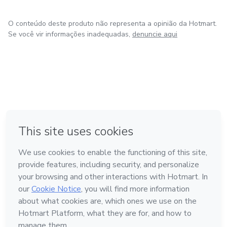
O conteúdo deste produto não representa a opinião da Hotmart.
Se você vir informações inadequadas,
denuncie aqui
em Amsterdam
em Madrid
em Bogotá
Feito com
❤
em Belo Horizonte
na Cidade do México
Conheça a Hotmart
Idioma
Português