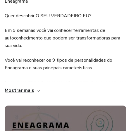
Eneagrama
Quer descobrir O SEU VERDADEIRO EU?
Em 9 semanas você vai conhecer ferramentas de
autoconhecimento que podem ser transformadoras para
sua vida.
Você vai reconhecer os 9 tipos de personalidades do
Eneagrama e suas principais características.
Esse curso traz soluções inovadoras para desenvolver essa
personalidade e transformar sua vida, melhorando seus
Mostrar mais
relacionamentos e lhe ajudando a alcançar sucesso em sua
vida profissional e pessoal.
Público-alvo: