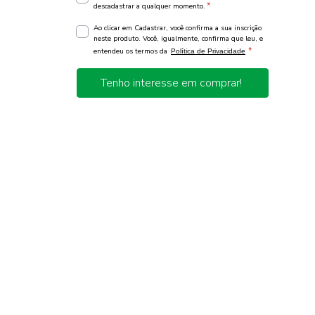
*
descadastrar a qualquer momento.
Ao clicar em Cadastrar, você confirma a sua inscrição
neste produto. Você, igualmente, confirma que leu, e
*
entendeu os termos da
Política de Privacidade
Tenho interesse em comprar!