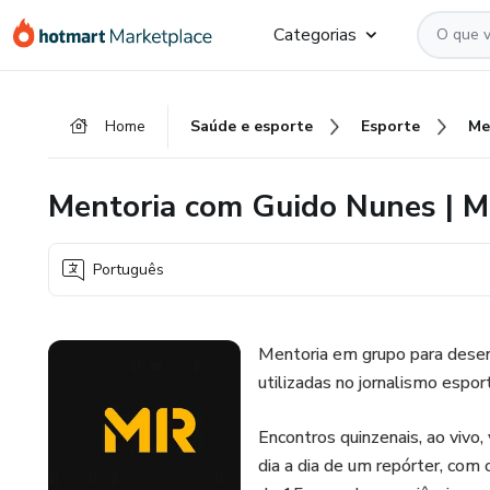
Ir
Ir
Ir
Categorias
para
para
para
o
o
o
conteúdo
pagamento
rodapé
Home
Saúde e esporte
Esporte
principal
Mentoria com Guido Nunes | M
Português
Mentoria em grupo para desenv
utilizadas no jornalismo esport
Encontros quinzenais, ao vivo
dia a dia de um repórter, co