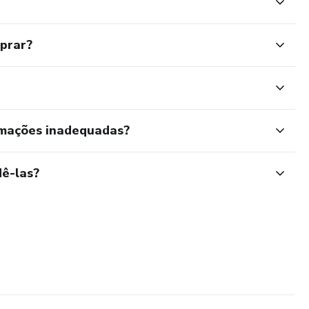
mprar?
rmações inadequadas?
ê-las?