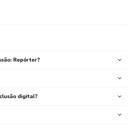
ssão: Repórter?
clusão digital?