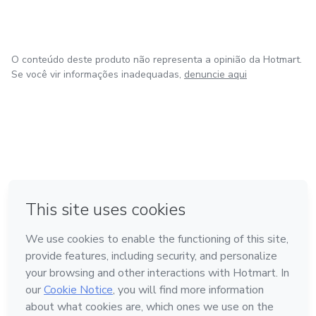
O conteúdo deste produto não representa a opinião da Hotmart.
Se você vir informações inadequadas,
denuncie aqui
em Madrid
em Amsterdam
Feito com
❤
em Belo Horizonte
na Cidade do México
em Bogotá
Conheça a Hotmart