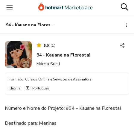
Ir
Ir
Ir
para
para
para
o
o
o
conteúdo
pagamento
rodapé
94 - Kauane na Floresta!
principal
5.0
(
1
)
94 - Kauane na Floresta!
Márcia Suelí
Formato
:
Cursos Online e Serviços de Assinatura
Idioma
:
Português
Número e Nome do Projeto: #94 - Kauane na Floresta!
Destinado para: Meninas