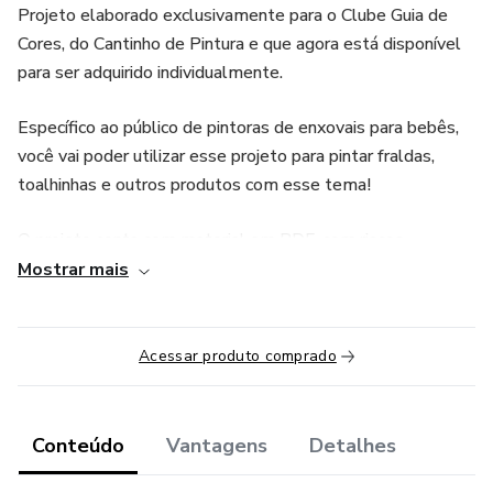
Projeto elaborado exclusivamente para o Clube Guia de
Cores, do Cantinho de Pintura e que agora está disponível
para ser adquirido individualmente.
Específico ao público de pintoras de enxovais para bebês,
você vai poder utilizar esse projeto para pintar fraldas,
toalhinhas e outros produtos com esse tema!
O projeto conta com material em PDF, com riscos
adaptados para pinturas em dois tamanhos, além da
Mostrar mais
orientação das cores utilizadas e foto final da pintura que
podem ser baixadas e impressas.
Acessar produto comprado
Acesso total, por 1 ano, às videoaulas com o passo a
passo do início ao fim, onde eu ensino os mínimos detalhes
da pintura desse projeto para que você possa acompanhar
Conteúdo
Vantagens
Detalhes
e pintar com muito mais facilidade, seguindo meu método