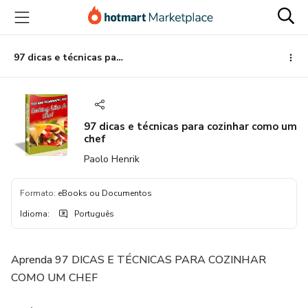
Ir
Ir
Ir
para
para
para
o
o
o
conteúdo
pagamento
rodapé
97 dicas e técnicas para cozinhar como um chef
principal
97 dicas e técnicas para cozinhar como um
chef
Paolo Henrik
Formato
:
eBooks ou Documentos
Idioma
:
Português
Aprenda 97 DICAS E TÉCNICAS PARA COZINHAR
COMO UM CHEF