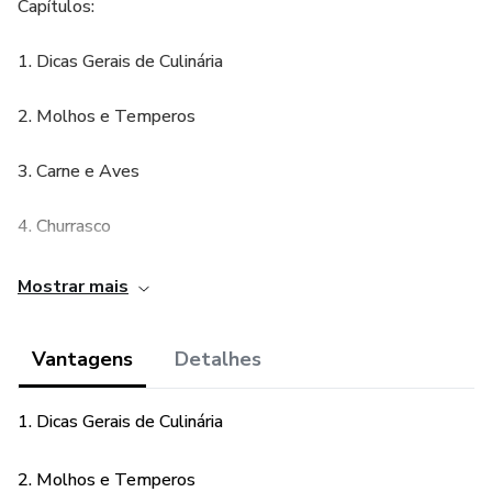
Capítulos:
1. Dicas Gerais de Culinária
2. Molhos e Temperos
3. Carne e Aves
4. Churrasco
5. Frutas e Legumes
Mostrar mais
6. Massas, Arroz e Batatas
Vantagens
Detalhes
7. Cozimento
1. Dicas Gerais de Culinária
2. Molhos e Temperos