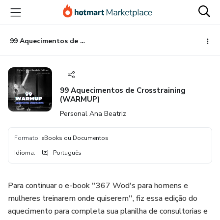
Ir
Ir
Ir
para
para
para
o
o
o
conteúdo
pagamento
rodapé
99 Aquecimentos de Crosstraining (WARMUP)
principal
99 Aquecimentos de Crosstraining
(WARMUP)
Personal Ana Beatriz
Formato
:
eBooks ou Documentos
Idioma
:
Português
Para continuar o e-book ''367 Wod's para homens e
mulheres treinarem onde quiserem'', fiz essa edição do
aquecimento para completa sua planilha de consultorias e