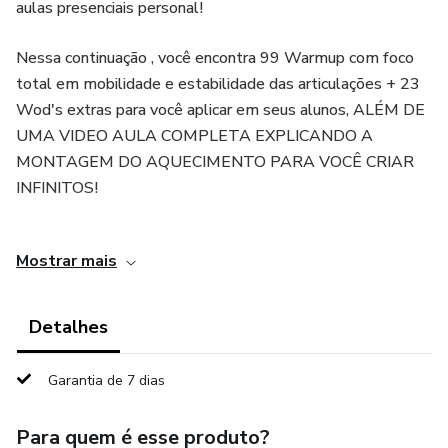
aulas presenciais personal!
Nessa continuação , você encontra 99 Warmup com foco
total em mobilidade e estabilidade das articulações + 23
Wod's extras para você aplicar em seus alunos, ALÉM DE
UMA VIDEO AULA COMPLETA EXPLICANDO A
MONTAGEM DO AQUECIMENTO PARA VOCÊ CRIAR
INFINITOS!
Saia do senso comum. Pare de perder alunos. Você pode
Mostrar mais
lotar a sua agenda, ter tempo de ficar com a sua família e
ainda ter a sua liberdade financeira que sempre quis!
Detalhes
Garantia de 7 dias
Para quem é esse produto?