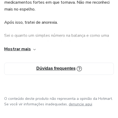
medicamentos fortes em que tomava. Não me reconheci
mais no espelho.
Após isso, tratei de anorexia.
Sei o quanto um simples número na balança e como uma
mulher se olha no espelho, pode influenciar no seu estado
Mostrar mais
emocional,autoestima e o quanto isso atrapalha o dia a dia
dela.
Dúvidas frequentes
Meu objetivo DE VIDA é trazer a autoestima das
mulheres de volta através da atividade física e uma
metodologia totalmente diferente.
Você vai sentir saudades de treinar! Já pensou ?
O conteúdo deste produto não representa a opinião da Hotmart.
Se você vir informações inadequadas,
denuncie aqui