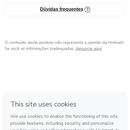
Dúvidas frequentes
O conteúdo deste produto não representa a opinião da Hotmart.
Se você vir informações inadequadas,
denuncie aqui
em Amsterdam
em Madrid
em Bogotá
Feito com
❤
em Belo Horizonte
na Cidade do México