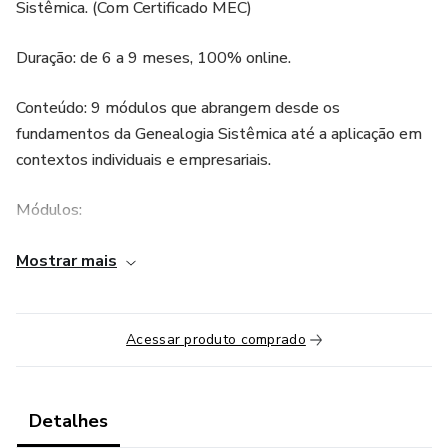
Sistêmica. (Com Certificado MEC)
Duração: de 6 a 9 meses, 100% online.
Conteúdo: 9 módulos que abrangem desde os
fundamentos da Genealogia Sistêmica até a aplicação em
contextos individuais e empresariais.
Módulos:
1. Introdução às Ordens Sistêmicas
Mostrar mais
2. Família e a Árvore da Vida
Acessar produto comprado
3. Árvore Genealógica e os Protocolos de Cura
4. O Campo Sistêmico e o Roteiro da Vida
Detalhes