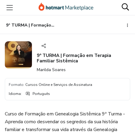
Ir
Ir
Ir
para
para
para
o
o
o
conteúdo
pagamento
rodapé
9ª TURMA | Formação em Terapia Familiar Sistêmica
principal
9ª TURMA | Formação em Terapia
Familiar Sistêmica
Marilda Soares
Formato
:
Cursos Online e Serviços de Assinatura
Idioma
:
Português
Curso de Formação em Genealogia Sistêmica 9ª Turma -
Aprenda como desvendar os segredos da sua história
familiar e transformar sua vida através da Genealogia