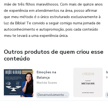
mãe de três filhos maravilhosos. Com mais de quinze anos
Participação em comunidade exclusiva
de experiência em atendimentos na área, posso afirmar
que meu método é o único estruturado exclusivamente à
Dupla Certificação ao final do curso!
luz da Bíblia! Te convido a seguir comigo numa jornada de
autoconhecimento e autopromoção, pois cada conteúdo
Capacitação para compreender as influências da história
meu te levará a uma experiência única.
familiar e promover mudanças positivas em sua vida e na
de outros.
Outros produtos de quem criou esse
conteúdo
Emoções na
I
Balança
M
Marilda Soares
Desenvolvimento Pessoal