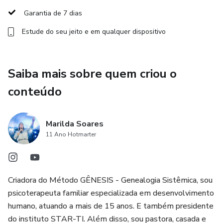
5. Identificando e Reorganizando a Vida (Estrela)
Garantia de 7 dias
6. Saúde Sistêmica Integral
Estude do seu jeito e em qualquer dispositivo
7. Pedagogia Sistêmica e Desenhos Sistêmicos
Saiba mais sobre quem criou o
8. Representação Familiar Individual
conteúdo
9. A Representação Sistêmica Empresarial (Fazendo as
Pazes com o Dinheiro)
Marilda Soares
11 Ano Hotmarter
Benefícios:
Flexibilidade de estudo online
Criadora do Método GÊNESIS - Genealogia Sistêmica, sou
Conteúdo completo e de alta qualidade.
psicoterapeuta familiar especializada em desenvolvimento
humano, atuando a mais de 15 anos. E também presidente
Suporte de professores especializados
do instituto STAR-TI. Além disso, sou pastora, casada e