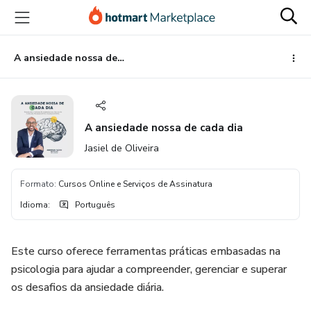
Ir
Ir
Ir
para
para
para
o
o
o
conteúdo
pagamento
rodapé
A ansiedade nossa de cada dia
principal
A ansiedade nossa de cada dia
Jasiel de Oliveira
Formato
:
Cursos Online e Serviços de Assinatura
Idioma
:
Português
Este curso oferece ferramentas práticas embasadas na
psicologia para ajudar a compreender, gerenciar e superar
os desafios da ansiedade diária.