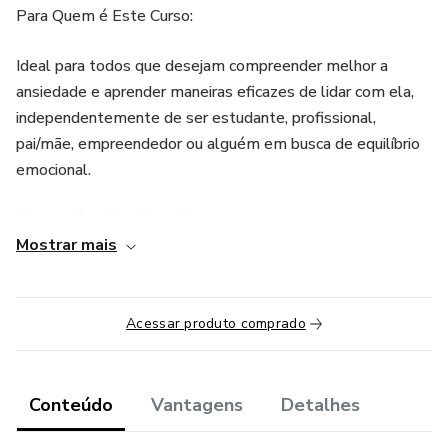
Para Quem é Este Curso:
Ideal para todos que desejam compreender melhor a
ansiedade e aprender maneiras eficazes de lidar com ela,
independentemente de ser estudante, profissional,
pai/mãe, empreendedor ou alguém em busca de equilíbrio
emocional.
Por que Escolher Este Curso:
Mostrar mais
Ministrado por Anderson Flávio, CRP: 06/149648, um
especialista experiente em psicologia.
Acessar produto comprado
Abordagem prática com exercícios e técnicas comprovadas
para o controle da ansiedade.
Conteúdo
Vantagens
Detalhes
Flexibilidade total: acesso 24/7 de qualquer lugar,