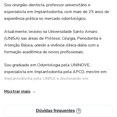
Sou cirurgião-dentista, professor universitário e
especialista em Implantodontia, com mais de 25 anos de
experiência prática no mercado odontológico.
Atualmente, leciono na Universidade Santo Amaro
(UNISA) nas áreas de Prótese, Cirurgia, Periodontia e
Atenção Básica, unindo a vivência clínica diária com a
formação acadêmica de novos profissionais.
Sou graduado em Odontologia pela UNINOVE,
especialista em Implantodontia pela APCD, mestre em
Implantodontia pela UNISA e doutorando em
Implantodontia, com foco em ciência aplicada à prática
Mostrar mais
clínica. Também sou membro da Sociedade Brasileira de
Pesquisa Odontológica (SBpQO), o que garante
atualização constante e embasamento científico sólido.
Dúvidas frequentes