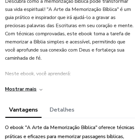
Descubra como a memorização bíblica pode transformar
sua vida espiritual! "A Arte da Memorização Bíblica" é um
guia prático e inspirador que irá ajudá-lo a gravar as
preciosas palavras das Escrituras em seu coração e mente.
Com técnicas comprovadas, este ebook torna a tarefa de
memorizar a Bíblia simples e acessível, permitindo que
você aprofunde sua conexão com Deus e fortaleça sua
caminhada de fé.
Neste ebook, você aprenderá:
Mostrar mais
Estratégias eficazes de memorização
Como criar conexões significativas com as Escrituras
Vantagens
Detalhes
Métodos práticos para aplicar os ensinamentos bíblicos
O ebook "A Arte da Memorização Bíblica" oferece técnicas
em sua vida cotidiana
práticas e eficazes para memorizar passagens bíblicas,