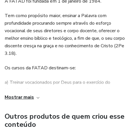
A FATAD foi fundada em 1 de janeiro de 1984.
Tem como propósito maior, ensinar a Palavra com
profundidade procurando sempre através do esforço
vocacional de seus diretores e corpo docente, oferecer o
melhor ensino bíblico e teológico, a fim de que, o seu corpo
discente cresça na graça e no conhecimento de Cristo (2Pe
3.18).
Os cursos da FATAD destinam-se:
a) Treinar vocacionados por Deus para o exercício do
Ministério Evangélico, buscando uma maior dedicação e
Mostrar mais
preparo à chamada de Deus; e,
b) Treinar crentes desejosos de melhorar seus
Outros produtos de quem criou esse
conhecimentos nas áreas bíblica e teológica, além de fazer
conteúdo
destacar suas atitudes e aptidões, de modo que possam