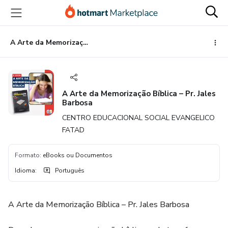
Ir
Ir
Ir
para
para
para
o
o
o
conteúdo
pagamento
rodapé
A Arte da Memorização Bíblica – Pr. Jales Barbosa
principal
A Arte da Memorização Bíblica – Pr. Jales
Barbosa
CENTRO EDUCACIONAL SOCIAL EVANGELICO
FATAD
Formato
:
eBooks ou Documentos
Idioma
:
Português
A Arte da Memorização Bíblica – Pr. Jales Barbosa