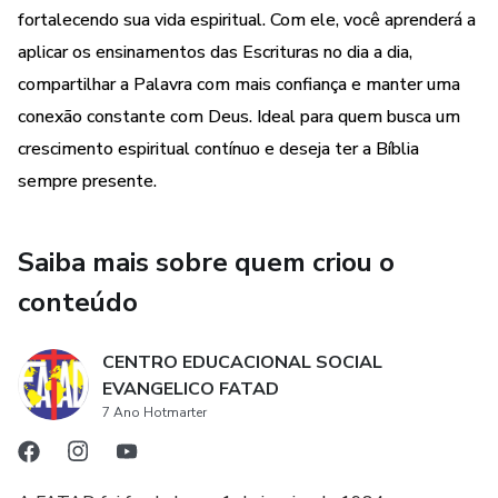
Dicas para sustentar sua jornada de memorização a longo
fortalecendo sua vida espiritual. Com ele, você aprenderá a
prazo
aplicar os ensinamentos das Escrituras no dia a dia,
compartilhar a Palavra com mais confiança e manter uma
Ideal para todos que desejam ter a Bíblia ao alcance da
conexão constante com Deus. Ideal para quem busca um
mente e do coração, este ebook oferece uma jornada
crescimento espiritual contínuo e deseja ter a Bíblia
transformadora, levando você a uma compreensão mais
sempre presente.
profunda da Palavra de Deus.
Adquira já e comece a viver os benefícios de ter as
Saiba mais sobre quem criou o
Escrituras sempre presentes!
conteúdo
CENTRO EDUCACIONAL SOCIAL
EVANGELICO FATAD
7 Ano Hotmarter