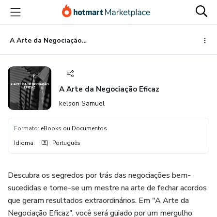
Ir
Ir
Ir
para
para
para
o
o
o
conteúdo
pagamento
rodapé
A Arte da Negociação Eficaz
principal
A Arte da Negociação Eficaz
kelson Samuel
Formato
:
eBooks ou Documentos
Idioma
:
Português
Descubra os segredos por trás das negociações bem-
sucedidas e torne-se um mestre na arte de fechar acordos
que geram resultados extraordinários. Em "A Arte da
Negociação Eficaz", você será guiado por um mergulho