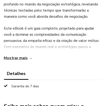
profundo no mundo da negociação estratégica, revelando
técnicas testadas pelo tempo que transformarão a
maneira como você aborda desafios de negociação.
Este eBook é um guia completo, projetado para ajudar
você a dominar as complexidades da comunicação
persuasiva, da empatia eficaz e da criação de valor mútuo.
Com exemplos do mundo real e estratégias passo a
passo, você aprenderá a influenciar positivamente
Mostrar mais
situações de negociação, independentemente do contexto.
Desde negociações empresariais até conversas
interpessoais, este eBook é um companheiro indispensável
Detalhes
para todos que buscam alcançar o sucesso através de
acordos sólidos.
Garantia de 7 dias