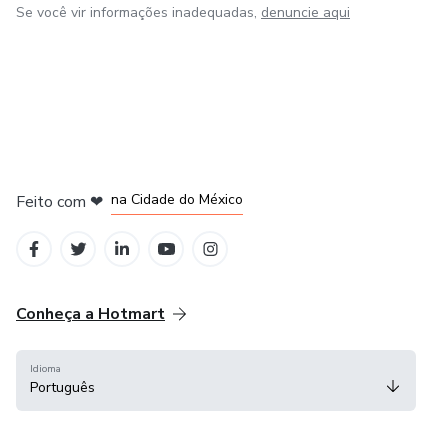
Se você vir informações inadequadas,
denuncie aqui
em Bogotá
em Amsterdam
em Madrid
na Cidade do México
Feito com
❤
em Belo Horizonte
Conheça a Hotmart
Idioma
Português