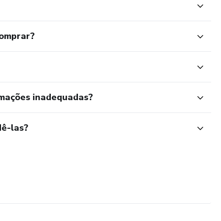
comprar?
rmações inadequadas?
ê-las?