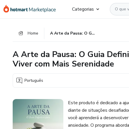
Ir
Ir
Ir
Categorias
para
para
para
o
o
o
conteúdo
pagamento
rodapé
Home
A Arte da Pausa: O Guia Definitivo para Cultivar a Paciência e Viver com Mais Serenidade
principal
A Arte da Pausa: O Guia Definit
Viver com Mais Serenidade
Português
Este produto é dedicado a aj
diante de situações desafiado
você aprenderá a desenvolver m
ansiedade. O programa aborda