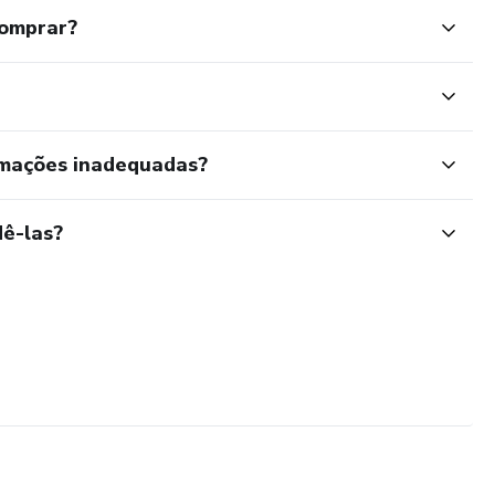
comprar?
rmações inadequadas?
ê-las?