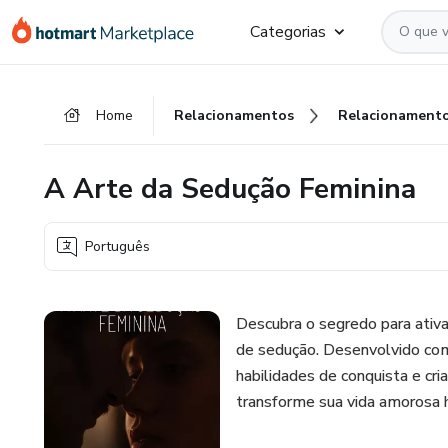
Ir
Ir
Ir
Categorias
para
para
para
o
o
o
conteúdo
pagamento
rodapé
Home
Relacionamentos
Relacionament
principal
A Arte da Sedução Feminina
Português
Descubra o segredo para ativ
de sedução. Desenvolvido com 
habilidades de conquista e cr
transforme sua vida amorosa