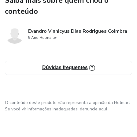
Saiba mais sobre quem criou o
conteúdo
✔ O que fazer depois do beijo para continuar o papo
✔ Os erros que mais afastam as mulheres (e como evitar)
Evandro Vinnicyus Dias Rodrigues Coimbra
5 Ano Hotmarter
Nada de cantadas prontas, nada de “guruzão da sedução”.
É vida real, comunicação leve e respeito — do jeito que as
mulheres gostam e os homens precisam aprender.
Dúvidas frequentes
O conteúdo deste produto não representa a opinião da Hotmart.
Se você vir informações inadequadas,
denuncie aqui