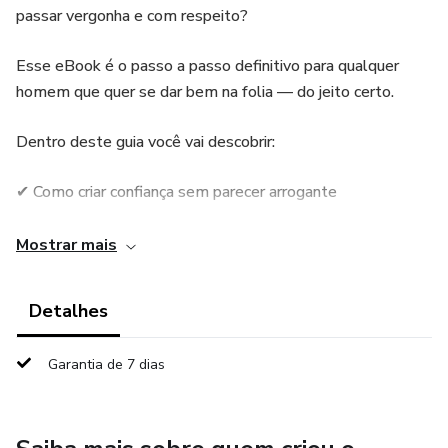
passar vergonha e com respeito?
Esse eBook é o passo a passo definitivo para qualquer
homem que quer se dar bem na folia — do jeito certo.
Dentro deste guia você vai descobrir:
✔ Como criar confiança sem parecer arrogante
✔ O que vestir e como se destacar na multidão
Mostrar mais
✔ As melhores formas de iniciar conversa naturalmente
Detalhes
✔ Sinais claros de interesse (e falta de interesse)
Garantia de 7 dias
✔ Como agir com grupos de amigas
✔ Quando ir para o beijo — e quando NÃO ir