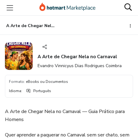
Ir
Ir
Ir
para
para
para
o
o
o
conteúdo
pagamento
rodapé
A Arte de Chegar Nela no Carnaval
principal
A Arte de Chegar Nela no Carnaval
Evandro Vinnicyus Dias Rodrigues Coimbra
Formato
:
eBooks ou Documentos
Idioma
:
Português
A Arte de Chegar Nela no Carnaval — Guia Prático para
Homens
Quer aprender a paquerar no Carnaval sem ser chato, sem