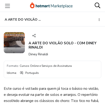
Ir
Ir
Ir
para
para
para
o
o
o
conteúdo
pagamento
rodapé
A ARTE DO VIOLÃO SOLO - COM DINEY RINALDI
principal
A ARTE DO VIOLÃO SOLO - COM DINEY
RINALDI
Diney Rinaldi
Formato
:
Cursos Online e Serviços de Assinatura
Idioma
:
Português
Este curso é voltado para quem já toca o básico no violão,
e deseja evoluir na parte de solos e arranjos. O repertório
escolhido abrange os clássicos do choro: Tico tico no fubá,