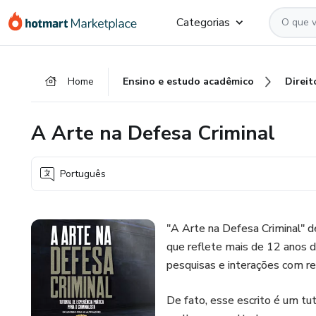
Ir
Ir
Ir
Categorias
para
para
para
o
o
o
conteúdo
pagamento
rodapé
Home
Ensino e estudo acadêmico
Direit
principal
A Arte na Defesa Criminal
Português
"A Arte na Defesa Criminal" d
que reflete mais de 12 anos d
pesquisas e interações com re
De fato, esse escrito é um tut