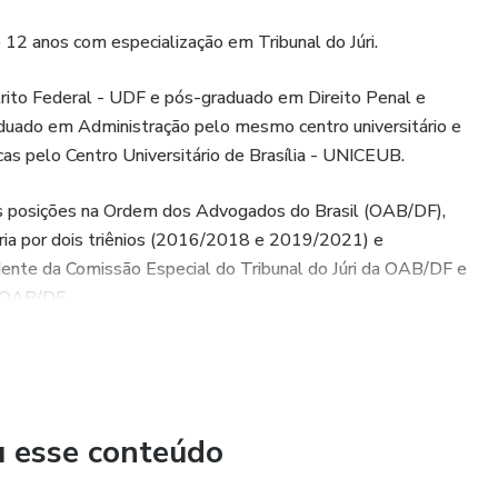
2 anos com especialização em Tribunal do Júri.
trito Federal - UDF e pós-graduado em Direito Penal e
uado em Administração pelo mesmo centro universitário e
s pelo Centro Universitário de Brasília - UNICEUB.
tes posições na Ordem dos Advogados do Brasil (OAB/DF),
a por dois triênios (2016/2018 e 2019/2021) e
dente da Comissão Especial do Tribunal do Júri da OAB/DF e
a OAB/DF.
trito Federal (IADF) e professor universitário de Direito
ia e conhecimento em Tribunal do Júri me levaram a ser um
iências com outros profissionais do Direito.
u esse conteúdo
to a contribuir para a formação de novos advogados e para o
mpre em busca de novos desafios e oportunidades de