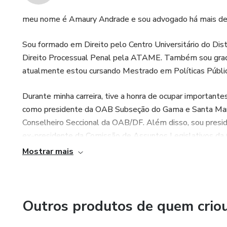
meu nome é Amaury Andrade e sou advogado há mais de 1
Sou formado em Direito pelo Centro Universitário do Dis
Direito Processual Penal pela ATAME. Também sou grad
atualmente estou cursando Mestrado em Políticas Pública
Durante minha carreira, tive a honra de ocupar importan
como presidente da OAB Subseção do Gama e Santa Mari
Conselheiro Seccional da OAB/DF. Além disso, sou presi
ex-presidente da Comissão de Assuntos Legislativos d
Mostrar mais
Sou também um membro do Instituto dos Advogados do Dis
Penal e Direito Processual Penal. Minha vasta experiênc
palestrante, onde compartilho meus conhecimentos e exper
Outros produtos de quem crio
Com toda minha trajetória e experiência, acredito ter mui
aprimoramento da prática do Direito em geral. Estou se