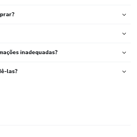
mprar?
rmações inadequadas?
ê-las?