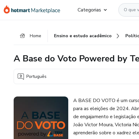
Ir
Ir
Ir
Categorias
para
para
para
o
o
o
conteúdo
pagamento
rodapé
Home
Ensino e estudo acadêmico
Políti
principal
A Base do Voto Powered by T
Português
A BASE DO VOTO é um curso in
para as eleições de 2024. A
de engajamento e legislação e
João Victor Moura, Victoria Ni
aprenderão sobre o xadrez ele