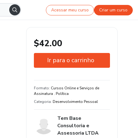
Acessar meu curso
Criar um curso
$42.00
Ir para o carrinho
Garantia de 7 dias
Estude do seu jeito e em qualquer
Formato
:
Cursos Online e Serviços de
dispositivo
Assinatura . Política
Categoria
:
Desenvolvimento Pessoal
Tem Base
Consultoria e
Assessoria LTDA