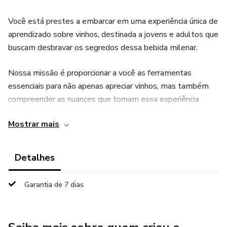
Você está prestes a embarcar em uma experiência única de
aprendizado sobre vinhos, destinada a jovens e adultos que
buscam desbravar os segredos dessa bebida milenar.
Nossa missão é proporcionar a você as ferramentas
essenciais para não apenas apreciar vinhos, mas também
compreender as nuances que tornam essa experiência
verdadeiramente especial.
Mostrar mais
Mais do que simplesmente degustar uma taça, entender a
história, a produção e as diferentes regiões vinícolas
Detalhes
ampliam sua apreciação e aprofunda a conexão com essa
arte.
Garantia de 7 dias
O conhecimento sobre vinhos não apenas enriquece seus
momentos de degustação, mas também proporciona uma