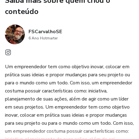
Saiba mais sobre quem criou o
jornada cultural, conectando-o a tradições antigas e a
comunidades que dedicam suas vidas a essa arte refinada.
conteúdo
Ao longo deste ebook, exploraremos desde a história
FSCarvalhoSE
fascinante dos vinhos até os métodos modernos de
6 Ano Hotmarter
produção, culminando em dicas práticas que o capacitarão a
escolher, degustar e até mesmo compartilhar seus vinhos
favoritos com confiança.
Um empreendedor tem como objetivo inovar, colocar em
prática suas ideias e propor mudanças para seu projeto ou
para o mundo como um todo. Com isso, um empreendedor
costuma possuir características como: iniciativa,
planejamento de suas ações, além de agir como um líder
em seus projetos. Um empreendedor tem como objetivo
inovar, colocar em prática suas ideias e propor mudanças
para seu projeto ou para o mundo como um todo. Com isso,
um empreendedor costuma possuir características como: