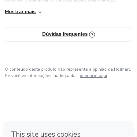
iniciativa, planejamento de suas ações, além de agi...
Mostrar mais
Dúvidas frequentes
O conteúdo deste produto não representa a opinião da Hotmart.
Se você vir informações inadequadas,
denuncie aqui
em Madrid
em Amsterdam
Feito com
❤