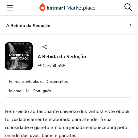
Ir
Ir
Ir
para
para
para
o
o
o
conteúdo
pagamento
rodapé
A Bebida da Sedução
principal
A Bebida da Sedução
FSCarvalhoSE
Formato
:
eBooks ou Documentos
Idioma
:
Português
Bem-vindo ao fascinante universo dos vinhos! Este ebook
foi cuidadosamente elaborado para atender à sua
curiosidade e guiá-lo em uma jornada enriquecedora pelo
mundo das uvas, barris e garrafas.