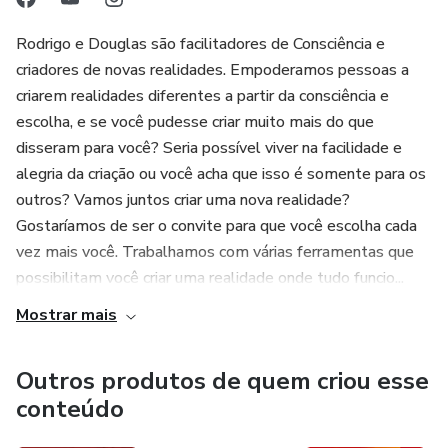
aprenderão a se conectar com sua própria capacidade de
Rodrigo e Douglas são facilitadores de Consciência e
criar e manifestar aquilo que desejam. Com uma
criadores de novas realidades. Empoderamos pessoas a
mentalidade de abundância e empoderamento, eles serão
criarem realidades diferentes a partir da consciência e
capazes de atrair oportunidades, recursos e
escolha, e se você pudesse criar muito mais do que
relacionamentos positivos para suas vidas, tornando seus
disseram para você? Seria possível viver na facilidade e
objetivos mais alcançáveis e sua jornada mais prazerosa.
alegria da criação ou você acha que isso é somente para os
outros? Vamos juntos criar uma nova realidade?
Gostaríamos de ser o convite para que você escolha cada
vez mais você. Trabalhamos com várias ferramentas que
possibilitam você criar uma realidade onde tudo funcio...
Mostrar mais
Outros produtos de quem criou esse
conteúdo