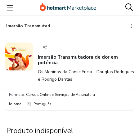
Ir
Ir
Ir
para
para
para
o
o
o
conteúdo
pagamento
rodapé
Imersão Transmutadora de dor em potência
principal
Imersão Transmutadora de dor em
potência
Os Meninos da Consciência - Douglas Rodrigues
e Rodrigo Dantas
Formato
:
Cursos Online e Serviços de Assinatura
Idioma
:
Português
Produto indisponível