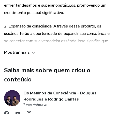
enfrentar desafios e superar obstáculos, promovendo um
crescimento pessoal significativo.
2. Expansão da consciência: Através desse produto, os
usuários terão a oportunidade de expandir sua consciência e
se conectar com sua verdadeira essência. Isso significa que
eles serão capazes de acessar um nível mais profundo de
Mostrar mais
autoconhecimento, compreendendo melhor seus
pensamentos, emoções e comportamentos. Essa
Saiba mais sobre quem criou o
expansão da consciência permite uma maior clareza
mental, tomadas de decisões mais assertivas e uma vida
conteúdo
mais alinhada com seus propósitos.
Os Meninos da Consciência - Douglas
3. Facilidade e abundância na vida: Ao utilizar esse produto,
Rodrigues e Rodrigo Dantas
7 Ano Hotmarter
os usuários serão capazes de criar uma vida com mais
facilidade e abundância. Isso acontece porque eles