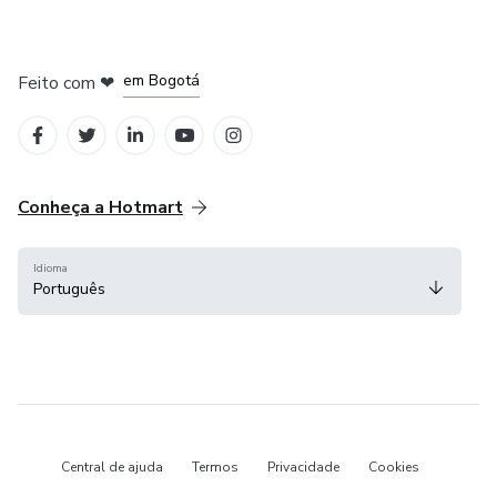
em Amsterdam
em Madrid
em Bogotá
Feito com
❤
em Belo Horizonte
na Cidade do México
Conheça a Hotmart
Idioma
Português
Central de ajuda
Termos
Privacidade
Cookies