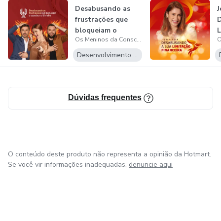
Desabusando as
J
frustrações que
D
bloqueiam o
L
Os Meninos da Consciência - Douglas Rodrigues e Rodrigo Dantas
sucesso e o dinhe...
F
Desenvolvimento Pessoal
Dúvidas frequentes
O conteúdo deste produto não representa a opinião da Hotmart.
Se você vir informações inadequadas,
denuncie aqui