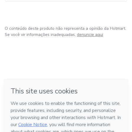
O conteúdo deste produto não representa a opinião da Hotmart.
Se você vir informações inadequadas,
denuncie aqui
em Amsterdam
em Madrid
em Bogotá
Feito com
❤
em Belo Horizonte
na Cidade do México
Conheça a Hotmart