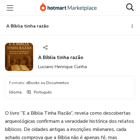
Ir
Ir
Ir
para
para
para
o
o
o
conteúdo
pagamento
rodapé
A Bíblia tinha razão
principal
A Bíblia tinha razão
Luciano Henrique Cunha
Formato
:
eBooks ou Documentos
Idioma
:
Português
O livro “E a Bíblia Tinha Razão”, revela como descobertas
arqueológicas confirmam a veracidade histórica dos relatos
bíblicos. De cidades antigas a inscrições milenares, cada
achado comprova que a Bíblia não é apenas fé, mas